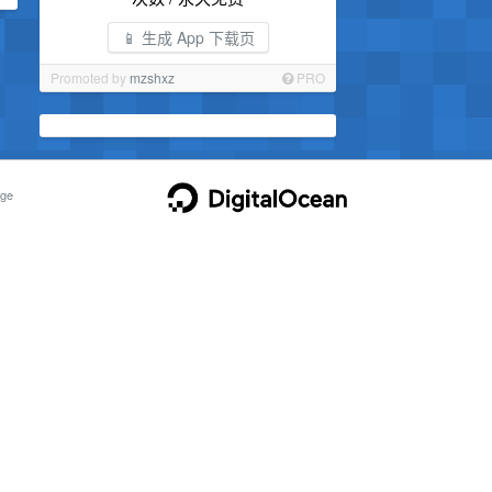
📱 生成 App 下载页
Promoted by
mzshxz
PRO
ge