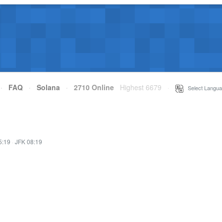
·
FAQ
·
Solana
·
2710 Online
Highest 6679
·
Select Langua
5:19
·
JFK 08:19