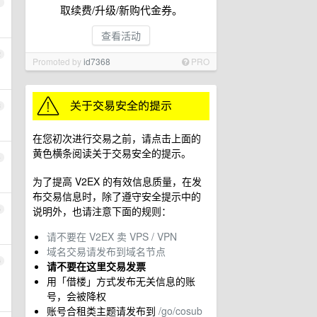
1
取续费/升级/新购代金券。
查看活动
2
Promoted by
id7368
PRO
3
在您初次进行交易之前，请点击上面的
黄色横条阅读关于交易安全的提示。
4
为了提高 V2EX 的有效信息质量，在发
布交易信息时，除了遵守安全提示中的
说明外，也请注意下面的规则：
5
请不要在 V2EX 卖 VPS / VPN
域名交易请发布到域名节点
6
请不要在这里交易发票
用「借楼」方式发布无关信息的账
号，会被降权
账号合租类主题请发布到
/go/cosub