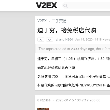
V2EX
二手交易
›
迫于穷，接免税店代购
zhang14964
·
Jan 14, 2020
· 1418 views
This topic created in 2399 days ago, the inf
迫于穷，年初二（ 1.25 ）杭州飞济州，1.30 回
确定心理价格优惠再下单
芝麻信用 755，可闲鱼可淘宝店可小程序交易 -
有要代购的可以加绿色软件 NDYwODYxMTI4 备
8 replies
•
2020-01-15 10:47:17 +08:00