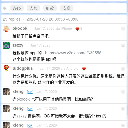
Web
人脸
虹软
安卓
25 replies
•
2020-01-23 20:39:56 +08:00
okoook
Jan 17, 2020 via iPhone
8
1
给孩子们留点空间吧
zsxzy
Jan 17, 2020
2
我也是搞 app 的..
https://www.v2ex.com/t/632558
这个虹软也是提供 api 吗
tudogplus
Jan 17, 2020 via Android
1
3
什么冤什么仇，原来是你这种人开发的这些监视识别系统，我还
以为是那些和 zf 合作的企业开发的。
xfeng
Jan 17, 2020
OP
4
@
okoook
也可以用于其他场景啊，比如商场？
xfeng
Jan 17, 2020
OP
5
@
zsxzy
提供啊。OC 可惜我不太会，挺想搞个 ios 的
xfeng
Jan 17, 2020
OP
6