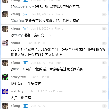
OP
13
@
octobersnow
好吧，所以想找大牛指点方向。
xfeng
Jan 18, 2020 via iPhone
OP
14
@
schina
需要去市场找需求，我相信还是有的
xfeng
Jan 18, 2020 via iPhone
OP
15
@
zsxzy
谢谢，我研究一下
hst001
Jan 18, 2020
16
gov 监控也就算了，现在出个门，好多企业都未经用户授权直接
采集人脸，什么可以时候立法禁止
xfeng
Jan 18, 2020 via iPhone
OP
17
@
hst001
用在学校的话，肯定要经过家长同意的
crazytree
Jan 19, 2020
18
我们公司可能需要你
wxb2dyj
Jan 19, 2020 via iPhone
19
人员进出管理
xfeng
Jan 20, 2020
OP
20