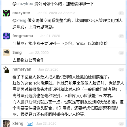
@
crazytree
贵公司做什么的，加微信详聊一下
crazytree
Jan 20, 2020 via Android
21
@
xfeng
做安防做空间系统整合的，比如园区出入管理会用到人
脸识别，上海云思智慧。
fengmumu
Jan 21, 2020
22
门禁呢？接小孩子要识别一下身份，父母可以添加身份
3img
Jan 22, 2020
23
去跟物业公司合作
nameryan
Jan 23, 2020
24
看了下回复大多数人把人脸识别和人脸抓拍检测搞混了。
虹软的这套 sdk 我用过，也就只能用来做做人脸识别，也就是人
需要面对着摄像头才能识别和比对人脸（一般用做门禁考勤），
离线识别速度也在毫秒级别，人脸库大小应该能 1w 左右。
而人脸抓拍识别就厉害一点，也就是有朋友说到的无感识别，这
个需要硬件摄像头配合，3D 降噪，还要考虑低照度等环境影
响，根据算力还有能同时抓拍多少人脸等。
xfeng
Jan 23, 2020
OP
25