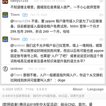
tianyu1234
Feb 13, 2020 via iPhone
10
不知道楼主哪里，圈城现在查黑接入很严，一不小心就停宽带
Trient
Feb 13, 2020
OP
11
@
tianyu1234
不查，要 pppoe 租户拨号接入只是为了以后做准
备，目前都是接入直接给租户免费试用，500m 宽带一个月才
299.包年 2999，折合 249 一个月，哈哈
Trient
Feb 13, 2020
OP
12
@
tankren
我们这不允许租户自己拉宽带，墙上一堆网线，城管
会查，所以我预设好网线到房间里，而且以后有可能也是 pppoe
固定账号拨号上网，也算是“入户”了吧？ 或者说说您对我这个用
词有啥高见或者普及基本知识来提升我的语文水平？
tankren
Feb 14, 2020
13
@
Trient
那倒不敢，入户一般都是指外网入户，你这个从交换机
拉网线到房间可能要叫入房？ ：doge
© 2026 V2EX · 71ms · 3.9.8.5
About
·
Language
618年中大促即将结束：国内外VPS服务器，99元起，续费代金券
[即将结束] 腾讯云618年中大促活动：硅谷CN2、首尔、曼