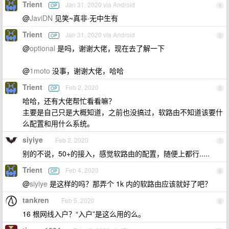
Trient
Jan 31, 2020 via Android
OP
4
@
JaviDN
见笑~真非·无中生有
Trient
Jan 31, 2020 via Android
OP
5
@
optional
是吗，谢谢大佬，现在去了解一下
@
1moto
没事，谢谢大佬，哈哈
Trient
Feb 2, 2020
OP
6
哈哈，还有大佬帮忙看看嘛？
主要是自己只是大概知道，之前也没搞过，软路由不知道该要什
么配置和用什么系统。
siyiye
Feb 2, 2020
7
别的不说，50+的接入，感觉软路由的配置，随便上都行.....
Trient
Feb 4, 2020
OP
8
@
siyiye
是这样的吗？那弄个 1k 内的软路由应该就好了吧？
tankren
Feb 5, 2020
9
16 根网线入户？“入户”是这么用的么。