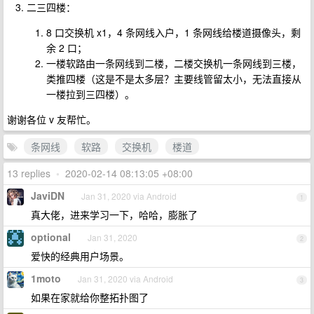
二三四楼：
8 口交换机 x1，4 条网线入户，1 条网线给楼道摄像头，剩
余 2 口；
一楼软路由一条网线到二楼，二楼交换机一条网线到三楼，
类推四楼（这是不是太多层？主要线管留太小，无法直接从
一楼拉到三四楼）。
谢谢各位 v 友帮忙。
条网线
软路
交换机
楼道
13 replies
•
2020-02-14 08:13:05 +08:00
JaviDN
Jan 31, 2020 via Android
1
真大佬，进来学习一下，哈哈，膨胀了
optional
Jan 31, 2020
2
爱快的经典用户场景。
1moto
Jan 31, 2020 via Android
3
如果在家就给你整拓扑图了