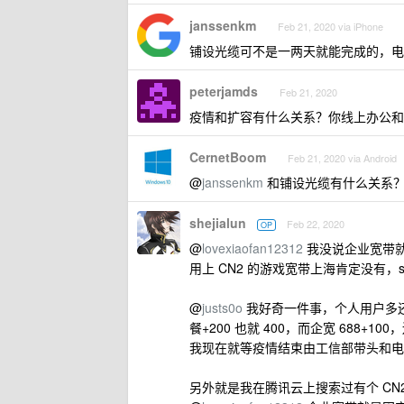
janssenkm
Feb 21, 2020 via iPhone
铺设光缆可不是一两天就能完成的，电
peterjamds
Feb 21, 2020
疫情和扩容有什么关系？你线上办公和
CernetBoom
Feb 21, 2020 via Android
@
janssenkm
和铺设光缆有什么关系
shejialun
Feb 22, 2020
OP
@
lovexiaofan12312
我没说企业宽带就是
用上 CN2 的游戏宽带上海肯定没有
@
justs0o
我好奇一件事，个人用户多还是
餐+200 也就 400，而企宽 688+
我现在就等疫情结束由工信部带头和电
另外就是我在腾讯云上搜索过有个 CN