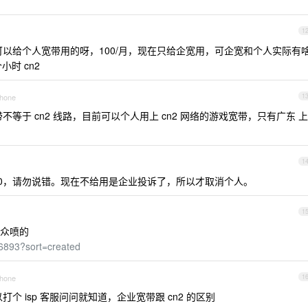
1
以给个人宽带用的呀，100/月，现在只给企宽用，可企宽和个人实际有
小时 cn2
Phone
1
等于 cn2 线路，目前可以个人用上 cn2 网络的游戏宽带，只有广东 上
1
00，请勿说错。现在不给用是企业投诉了，所以才取消个人。
1
众喷的
46893?sort=created
Phone
1
个 isp 客服问问就知道，企业宽带跟 cn2 的区别