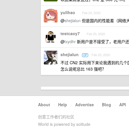
yulihao
Feb 23, 2020
@
shejialun
但是国内的性能差（网络
testcaoy7
Feb 23, 2020
@
txydhr
新用户是不接受了，老用户还
shejialun
Feb 23, 2020
OP
不过 CN2 实际用下来论我遇到的几个国
怎么说呢总比 163 强吧？
About
·
Help
·
Advertise
·
Blog
·
API
创意工作者们的社区
World is powered by solitude