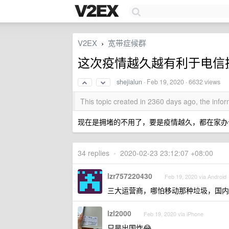
V2EX
宽带症候群
›
这次疫情越久越有利于电信
shejialun
·
Feb 19, 2020
· 6632 views
This topic created in 2360 days ago, the inf
现在是拥堵的不用了，要是疫情越久，都在家办
34 replies
•
2020-02-23 23:12:07 +08:00
lzr757220430
Feb 19, 2020 via Android
三大运营商，哪怕移动那种垃圾，国内
lzl2000
Feb 19, 2020 via iPhone
只是出国炸😂