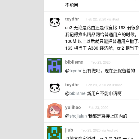
不能用
txydhr
Feb 22, 2020 via iPad
cn2 无论是路由还是带宽比 163 弱
我记得推出精品网给普通用户的时候，
100M 以上以后就只能把普通用户撤了
163 相当于 A380 经济舱，cn2 相当
bibiisme
Feb 23, 2020
@
txydhr
没有撤吧，现在还保留着的
txydhr
Feb 23, 2020 via iPhone
@
bibiisme
新用户不能申请啊
yulihao
Feb 23, 2020
@
shejialun
我都是直接上国内的
jiub
Feb 23, 2020 via Android
以前某商家说过，cn2 是 360 元 /m。