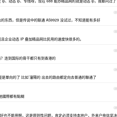
ip、动态 ip、专线呀，现在 688 能办精品网的就是动态 ip，我都问过了
2
的东西，但是传说中的联通 AS9929 没试过，不知道能有多好
2
而且企业动态 IP 叠加精品网比民用的速度快很多的。
2
 比吗？连到国际的骨干都只有到香港的
2
 已經是單向的了 比如ˊ瀋陽的 出去的路由都定向去普通的聯通了
2
 本地國際都有點糊
2
好也不能用啊，这是原则性问题，肯定必须支持本地户，外来户电信坚决