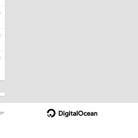
2
3
4
ge