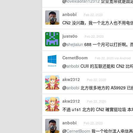
@
lovexiaofan12312
企业宽带就是固定 
anbobi
Feb 22, 2020
CN2 没兴趣，我一个北方人也不用电信
justs0o
Feb 22, 2020
@
shejialun
688 一个月可以打折啊。
CernetBoom
Feb 22, 2020 via Android
@
anbobi
CUII 的互联还能和 CN2
akw2312
Feb 22, 2020
@
anbobi
北方很多地方的 AS9929
akw2312
Feb 22, 2020
不過 u1s1 北方的 CN2 確實挺垃圾
anbobi
Feb 22, 2020
@
CernetBoom
我一个哈尔滨人电信再