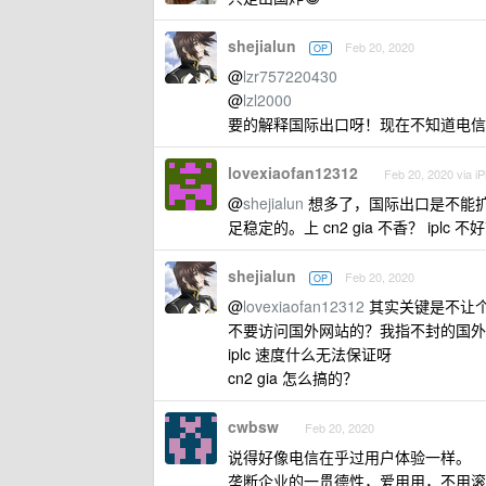
shejialun
Feb 20, 2020
OP
@
lzr757220430
@
lzl2000
要的解释国际出口呀！现在不知道电信咋
lovexiaofan12312
Feb 20, 2020 via i
@
shejialun
想多了，国际出口是不能
足稳定的。上 cn2 gia 不香？ iplc 不
shejialun
Feb 20, 2020
OP
@
lovexiaofan12312
其实关键是不让个
不要访问国外网站的？我指不封的国外
iplc 速度什么无法保证呀
cn2 gia 怎么搞的？
cwbsw
Feb 20, 2020
说得好像电信在乎过用户体验一样。
垄断企业的一贯德性，爱用用，不用滚