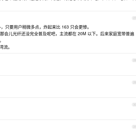
2
很多，只要用户稍微多点，炸起来比 163 只会更惨。
那会儿光纤还没完全普及呢吧，主流都在 20M 以下。后来家庭宽带普遍
。
于湾流。
2
2
3
3