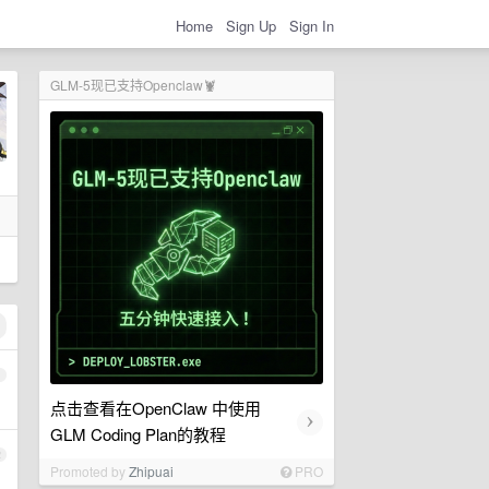
Home
Sign Up
Sign In
GLM-5现已支持Openclaw🦞
1
点击查看在OpenClaw 中使用
›
GLM Coding Plan的教程
2
Promoted by
Zhipuai
PRO