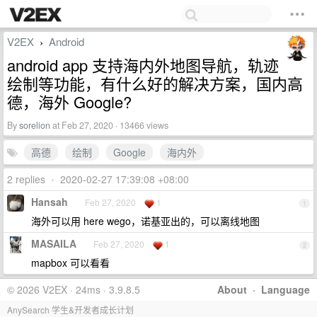
V2EX
Android
›
android app 支持海内外地图导航，轨迹
绘制等功能，有什么好的解决方案，国内高
德，海外 Google?
By
sorelion
at Feb 27, 2020 · 13466 views
高德
绘制
Google
海内外
2 replies
•
2020-02-27 17:39:08 +08:00
Hansah
Feb 27, 2020
1
1
海外可以用 here wego，诺基亚出的，可以离线地图
MASAILA
Feb 27, 2020
1
2
mapbox 可以看看
© 2026 V2EX · 24ms · 3.9.8.5
About
·
Language
AnySearch 学生&开发者成长计划