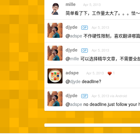
mille
Apr 5, 2013
简单看了下，工作量太大了。。。怯～
djyde
Apr 5, 2013
OP
@
adspe
不作硬性限制，喜欢翻译哪篇
djyde
Apr 5, 2013
OP
@
mille
可以选择精华文章，不需要全
adspe
1
Apr 5, 2013
@
djyde
deadline?
djyde
Apr 5, 2013 via Android
OP
@
adspe
no deadline.just follow your h