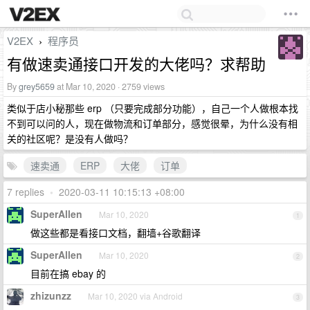
V2EX
程序员
›
有做速卖通接口开发的大佬吗？求帮助
By
grey5659
at Mar 10, 2020 · 2759 views
类似于店小秘那些 erp （只要完成部分功能），自己一个人做根本找
不到可以问的人，现在做物流和订单部分，感觉很晕，为什么没有相
关的社区呢？是没有人做吗？
速卖通
ERP
大佬
订单
7 replies
•
2020-03-11 10:15:13 +08:00
SuperAllen
Mar 10, 2020
1
做这些都是看接口文档，翻墙+谷歌翻译
SuperAllen
Mar 10, 2020
2
目前在搞 ebay 的
zhizunzz
Mar 10, 2020 via Android
3