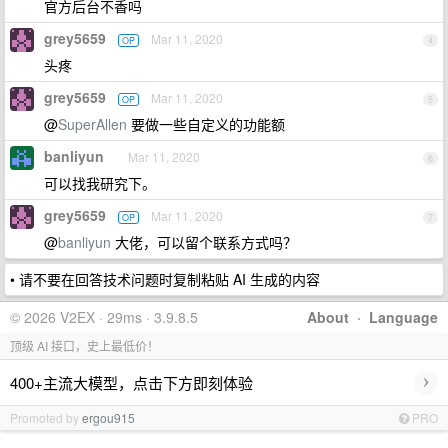
官方后台不香吗
grey5659
Mar 11, 2020
OP
4
头疼
grey5659
Mar 11, 2020
OP
5
@
SuperAllen
要做一些自定义的功能额
banliyun
Mar 11, 2020
6
可以找我研究下。
grey5659
Mar 11, 2020
OP
7
@
banliyun
大佬，可以留个联系方式吗？
• 请不要在回答技术问题时复制粘贴 AI 生成的内容
© 2026 V2EX · 29ms · 3.9.8.5
About
·
Language
顶级 AI 接口，史上最低价！
›
400+主流大模型，点击下方即刻体验
Promoted by
ergou915
PRO