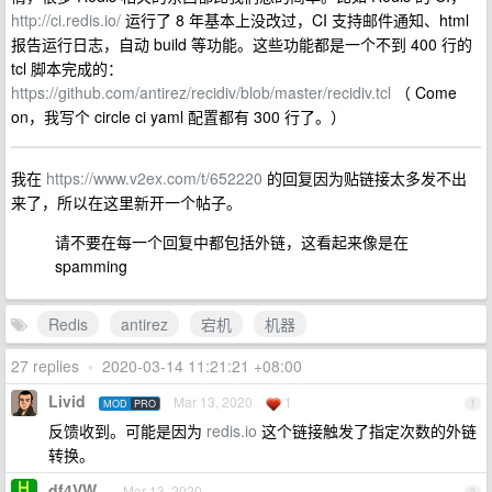
http://ci.redis.io/
运行了 8 年基本上没改过，CI 支持邮件通知、html
报告运行日志，自动 build 等功能。这些功能都是一个不到 400 行的
tcl 脚本完成的：
https://github.com/antirez/recidiv/blob/master/recidiv.tcl
（ Come
on，我写个 circle ci yaml 配置都有 300 行了。）
我在
https://www.v2ex.com/t/652220
的回复因为贴链接太多发不出
来了，所以在这里新开一个帖子。
请不要在每一个回复中都包括外链，这看起来像是在
spamming
Redis
antirez
宕机
机器
27 replies
•
2020-03-14 11:21:21 +08:00
Livid
Mar 13, 2020
1
MOD
PRO
1
反馈收到。可能是因为
redis.io
这个链接触发了指定次数的外链
转换。
df4VW
Mar 13, 2020