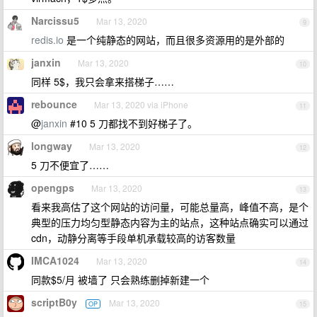
Narcissu5
Mar 13, 2020
9
redis.io
是一个纯静态的网站，而且很多资源用的是外部的
janxin
Mar 13, 2020
10
同样 5$，我只会拿来搭梯子……
rebounce
Mar 13, 2020 via iPhone
11
@
janxin
#10 5 刀都找不到好梯子了。
longway
Mar 13, 2020
12
5 刀不便宜了……
opengps
Mar 13, 2020
13
看来我高估了这个网站的访问量，可能总量高，峰值不高，是个
典型的压力均匀型静态内容为主的站点，这种站点确实可以通过
cdn，动静分离等手段单机承载较高的访客数量
IMCA1024
Mar 13, 2020
14
同款$5/月 被墙了 只会熟练删掉新建一个
scriptB0y
Mar 13, 2020
OP
15