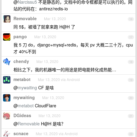
@
Narcissu5
不是静态的，文档中的命令框都是可以执行的。网
站的代码在：antirez/redis-io
Removable
Mar 13, 2020
16
同 5$，被墙了就拿来跑 H@H 了
pango
Mar 13, 2020
17
我 5 刀 do，django+mysql+redis，每天 pv 大概二三十万，cpu
才 40%不到
chendy
Mar 13, 2020
18
相比之下，我的机器唯一的用途是把电能转化成热能…
metabot
Mar 13, 2020 via Android
19
@
mywaiting
CF 是啥
mywaiting
Mar 13, 2020
20
@
metabot
CloudFlare
DGideas
Mar 13, 2020
21
@
Removable
H@H 是啥？
scnace
Mar 13, 2020 via Android
22