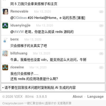
同 5 刀我只会拿来搭梯子和主页
Removable
Mar 13, 2020
23
@
DGideas
#20 Hentai@Home，e 站的东西 [害羞]
iduanyingjie
Mar 13, 2020
24
@
df4VW
老哥，你是怎么阅读 redis 源码的
berrx
Mar 13, 2020
25
只会搭梯子的太真实了吧
billzhuang
Mar 13, 2020
26
牛鼻，我看他也没套 cdn，能支持这么大访问，牛掰
ricewine
Mar 14, 2020
27
我也只会搭梯子.....
还有 redis 的应用场景是什么啊?
• 请不要在回答技术问题时复制粘贴 AI 生成的内容
© 2026 V2EX · 80ms · 3.9.8.5
About
·
Language
Crazyrouter.com 一键汇聚全球AI |直接计价 无套路折算