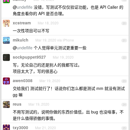
@
undeflife
没错，写测试不仅仅验证功能，也是 API Caller 的
角度去看你的 API 是否合理。
xcstream
Mar 18, 2020
20
一次性项目可以不写
mikulch
Mar 19, 2020 via iPhone
21
@
undeflife
个人觉得单元测试更重要一些
sockpuppet9527
Mar 19, 2020
22
写，无论自己的还是别人的我都写过。
项目太大了，写的很恶心
awen0308
Mar 19, 2020
23
交给我们 测试就行了！话说你们怎么都是测试 mm 就没有测试
gg 嘛
reus
Mar 19, 2020
24
不用写测试的，说明你做的东西价值低，出 bug 也没啥事，不
是什么值得骄傲的事情。
txy3000
Mar 21, 2020
25