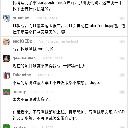
代码写完了拿 curl/postman/点界面，那叫调代码，这样调一年
也不会有什么长进的。
huamiao
Mar 18, 2020
14
非但写，而且覆盖范围很广，并且会自动在 pipeline 里面跑，跑
挂了是要拿程序员祭天的。😹
sadfQED2
Mar 18, 2020 via Android
15
写，也是测试 mm 写的
q447643445
Mar 18, 2020
16
现在的项目难度不值得我写. 一把嗦直接过
Takamine
Mar 18, 2020
17
不写的话测试覆盖率上不去发版都不敢想。:doge:
hantsy
Mar 18, 2020
18
国内不写测试太多了。
在我看来，不写测试都能上线，真是恐怖。写测试是实现 CI/CD
的必要步骤，不写测试怎么做自动化。
hantsy
Mar 18, 2020
19