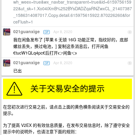
wh_weex=true&wx_navbar_transparent=true&id=6159756159
22&ut_sk=1.Xo04iXmB%252BYsDADZqaRNZwxCL_21407387
_1586314087017.Copy.detail.615975615922.870226260&for
ceFlush=1
021guanxige
Apr 8, 2020
OP
4
我在闲鱼发布了 [苹果 6 无锁 16G 功能正常，指纹好的，底部
螺丝丢失，换过电池，] 复制这条消息后，打开闲鱼
€tucW1QLq4pc€后打开👉闲鱼👈
021guanxige
Apr 8, 2020
OP
5
已出
在您初次进行交易之前，请点击上面的黄色横条阅读关于交易安全的
提示。
为了提高 V2EX 的有效信息质量，在发布交易信息时，除了遵守安全
提示中的说明外，也请注意下面的规则：