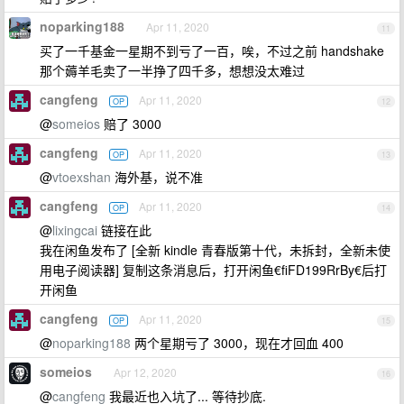
noparking188
Apr 11, 2020
11
买了一千基金一星期不到亏了一百，唉，不过之前 handshake
那个薅羊毛卖了一半挣了四千多，想想没太难过
cangfeng
Apr 11, 2020
OP
12
@
someios
赔了 3000
cangfeng
Apr 11, 2020
OP
13
@
vtoexshan
海外基，说不准
cangfeng
Apr 11, 2020
OP
14
@
lixingcai
链接在此
我在闲鱼发布了 [全新 kindle 青春版第十代，未拆封，全新未使
用电子阅读器] 复制这条消息后，打开闲鱼€fiFD199RrBy€后打
开闲鱼
cangfeng
Apr 11, 2020
OP
15
@
noparking188
两个星期亏了 3000，现在才回血 400
someios
Apr 12, 2020
16
@
cangfeng
我最近也入坑了... 等待抄底.