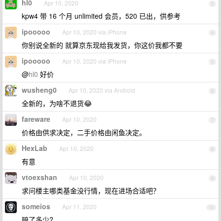
hl0
Apr 10, 2020
3
kpw4 带 16 个月 unlimited 会员，520 已出，供参考
ipooooo
Apr 10, 2020 via iPhone
4
你别说全新的 就算京东现给我发货，你这价我都不要
ipooooo
Apr 10, 2020 via iPhone
5
@
hl0
好价
wusheng0
Apr 10, 2020 via Android
6
全新的，为啥不退货😂
fareware
Apr 10, 2020
7
价格由供求决定，二手价格由闲鱼决定。
HexLab
Apr 10, 2020
8
有意
vtoexshan
Apr 10, 2020
9
求问楼主哪类基金没行情，现在进场合适吧？
someios
Apr 11, 2020
10
赔了多少?