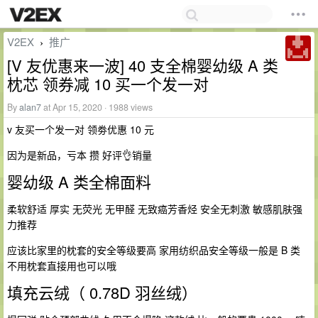
V2EX
推广
›
[V 友优惠来一波] 40 支全棉婴幼级 A 类
枕芯 领券减 10 买一个发一对
By
alan7
at Apr 15, 2020 · 1988 views
v 友买一个发一对 领劵优惠 10 元
因为是新品，亏本 攒 好评👌销量
婴幼级 A 类全棉面料
柔软舒适 厚实 无荧光 无甲醛 无致癌芳香烃 安全无刺激 敏感肌肤强
力推荐
应该比家里的枕套的安全等级要高 家用纺织品安全等级一般是 B 类
不用枕套直接用也可以哦
填充云绒（ 0.78D 羽丝绒）