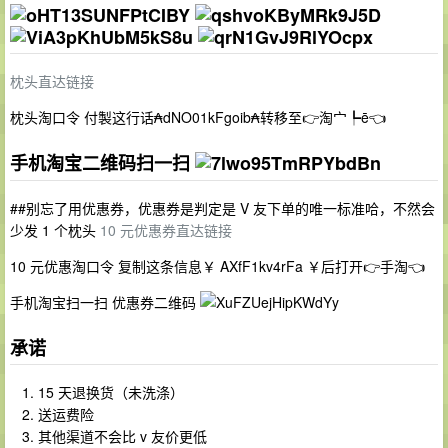
枕头直达链接
枕头淘口令 付製这行话₳dNO01kFgoib₳转移至👉淘宀┡ē👈
手机淘宝二维码扫一扫
##别忘了用优惠券，优惠券是判定是 V 友下单的唯一标准哈，不然会
少发 1 个枕头
10 元优惠券直达链接
10 元优惠淘口令 复制这条信息￥ AXfF1kv4rFa ￥后打开👉手淘👈
手机淘宝扫一扫 优惠券二维码
承诺
15 天退换货（未洗涤）
送运费险
其他渠道不会比 v 友价更低