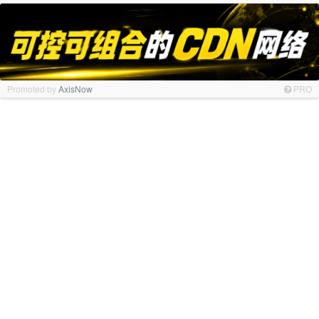
Promoted by
AxisNow
PRO