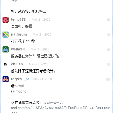
90A
打开就直接开始转换...
temp178
May 21, 2020
6
页面打开好慢
natforum
May 21, 2020
7
打开花了 25 秒
wellwell
May 21, 2020
8
服务器在海外？ 感觉还挺快的。
chiuan
May 21, 2020
9
前端除了逻辑还要考虑设计。
roryzh
May 21, 2020
OP
10
@
kawei
@
imdong
这样搞感觉有风险
https://www.bt-
tool.com/api/08ADA5A7A6183AAE1E09D831DF6748D566095