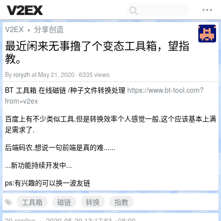
V2EX
分享创造
›
最近闲来无事撸了个变态工具箱，望指
教。
By
roryzh
at May 21, 2020 · 6335 views
BT 工具箱 在线磁链 /种子文件转换处理
https://www.bt-tool.com?
from=v2ex
百度上有不少类似工具,但是转换效率个人感觉一般,这个应该基本上满
足需求了.
后端码农,想说一句前端是真的难......
...新功能持续开发中...
ps:有兴趣的可以换一波友链
工具箱
磁链
转换
指教
20 replies
•
2020-05-29 13:17:53 +08:00