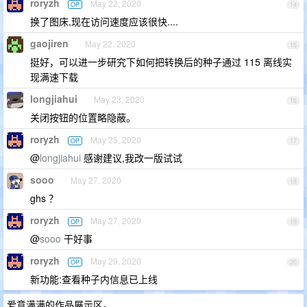
roryzh
May 22, 2020
OP
14
换了图床,现在访问速度应该很快....
gaojiren
May 22, 2020
15
挺好，可以进一步研究下如何把转换后的种子通过 115 离线实
现满速下载
longjiahui
May 23, 2020
16
关闭按钮的位置略隐蔽。
roryzh
May 25, 2020
OP
17
@
longjiahui
感谢建议,我改一版试试
sooo
May 27, 2020
18
ghs ？
roryzh
May 27, 2020
OP
19
@
sooo
干好事
roryzh
May 29, 2020
OP
20
新功能:查看种子内信息已上线
爱意满满的作品展示区。