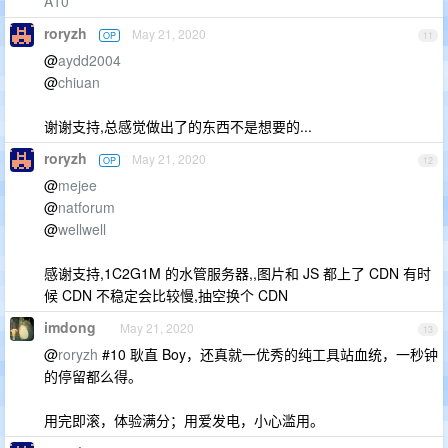
A10
roryzh
May 21, 2020
OP
11
@
aydd2004
@
chiuan
谢谢支持,总感觉做出了的东西不是想要的...
roryzh
May 21, 2020
OP
12
@
mejee
@
natforum
@
wellwell
感谢支持,1C2G1M 的水管服务器,,图片和 JS 都上了 CDN 有时
候 CDN 不稳定会比较慢,抽空换个 CDN
imdong
May 21, 2020
13
@
roryzh
#10 耿直 Boy，还真就一优秀的纯工具站血统，一秒钟
的停留都么得。
用完即滚，体验满分；用爱发电，小心滥用。