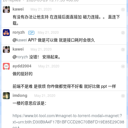
kawei
May 21, 2020
1
有没有办法让他支持 在连接后面直接加 磁力连接。。 直连下
载。
roryzh
May 21, 2020
OP
2
@
kawei
API? 做是可以做 就是接口耗时会很久
kawei
May 21, 2020
3
@
roryzh
没错！ 安排起来。
aydd2004
May 21, 2020
4
做的挺好的
前端不是难 是很烦 你咋做都觉得不好看 就好比做 ppt 一样
imdong
May 21, 2020
5
一楼的意思应该是：
https://www.bt-tool.com/#magnet-to-torrent-modal=magnet:?
xt=urn:btih:D30B9A4F17B1BFCCD28C70B8FD19E85E29C98