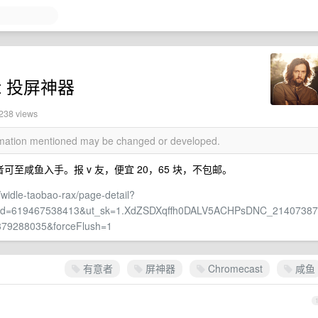
st 投屏神器
1238 views
ormation mentioned may be changed or developed.
可至咸鱼入手。报 v 友，便宜 20，65 块，不包邮。
widle-taobao-rax/page-detail?
e&id=619467538413&ut_sk=1.XdZSDXqffh0DALV5ACHPsDNC_21407387
379288035&forceFlush=1
有意者
屏神器
Chromecast
咸鱼