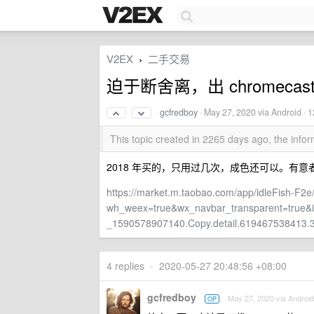
V2EX
二手交易
›
迫于断舍离，出 chromeca
gcfredboy
·
May 27, 2020
via Android · 
This topic created in 2265 days ago, the inf
2018 年买的，只用过几次，成色还可以。有意者
https://market.m.taobao.com/app/idleFish-F2e/
wh_weex=true&wx_navbar_transparent=tru
_1590578907140.Copy.detail.619467538413.
4 replies
•
2020-05-27 20:48:56 +08:00
gcfredboy
May 27, 2020 via Android
OP