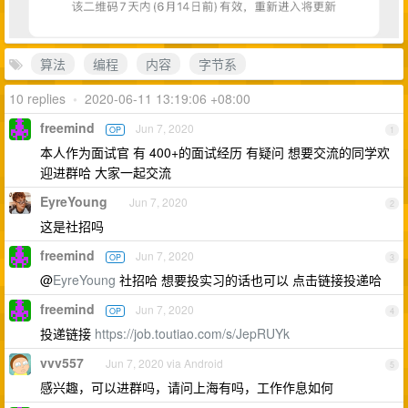
算法
编程
内容
字节系
10 replies
•
2020-06-11 13:19:06 +08:00
freemind
Jun 7, 2020
OP
1
本人作为面试官 有 400+的面试经历 有疑问 想要交流的同学欢
迎进群哈 大家一起交流
EyreYoung
Jun 7, 2020
2
这是社招吗
freemind
Jun 7, 2020
OP
3
@
EyreYoung
社招哈 想要投实习的话也可以 点击链接投递哈
freemind
Jun 7, 2020
OP
4
投递链接
https://job.toutiao.com/s/JepRUYk
vvv557
Jun 7, 2020 via Android
5
感兴趣，可以进群吗，请问上海有吗，工作作息如何