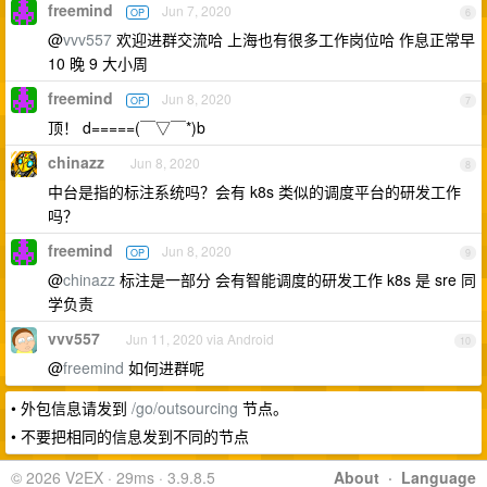
freemind
Jun 7, 2020
OP
6
@
vvv557
欢迎进群交流哈 上海也有很多工作岗位哈 作息正常早
10 晚 9 大小周
freemind
Jun 8, 2020
OP
7
顶！ d=====(￣▽￣*)b
chinazz
Jun 8, 2020
8
中台是指的标注系统吗？会有 k8s 类似的调度平台的研发工作
吗？
freemind
Jun 8, 2020
OP
9
@
chinazz
标注是一部分 会有智能调度的研发工作 k8s 是 sre 同
学负责
vvv557
Jun 11, 2020 via Android
10
@
freemind
如何进群呢
• 外包信息请发到
/go/outsourcing
节点。
• 不要把相同的信息发到不同的节点
© 2026 V2EX · 29ms · 3.9.8.5
About
·
Language