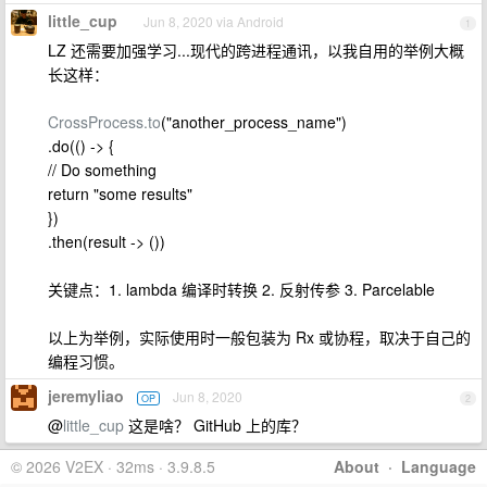
little_cup
Jun 8, 2020 via Android
1
LZ 还需要加强学习...现代的跨进程通讯，以我自用的举例大概
长这样：
CrossProcess.to
("another_process_name")
.do(() -> {
// Do something
return "some results"
})
.then(result -> ())
关键点：1. lambda 编译时转换 2. 反射传参 3. Parcelable
以上为举例，实际使用时一般包装为 Rx 或协程，取决于自己的
编程习惯。
jeremyliao
Jun 8, 2020
OP
2
@
little_cup
这是啥？ GitHub 上的库？
© 2026 V2EX · 32ms · 3.9.8.5
About
·
Language