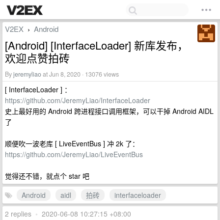
V2EX
Android
›
[Android] [InterfaceLoader] 新库发布，
欢迎点赞拍砖
By
jeremyliao
at Jun 8, 2020 · 13076 views
[ InterfaceLoader ] ：
https://github.com/JeremyLiao/InterfaceLoader
史上最好用的 Android 跨进程接口调用框架，可以干掉 Android AIDL
了
顺便吹一波老库 [ LiveEventBus ] 冲 2k 了：
https://github.com/JeremyLiao/LiveEventBus
觉得还不错，就点个 star 吧
Android
aidl
拍砖
interfaceloader
2 replies
•
2020-06-08 10:27:15 +08:00