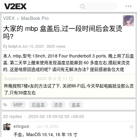
V2EX
MacBook Pro
›
大家的 mbp 盒盖后,过一段时间后会发烫
吗?
By
licript
at Jun 10, 2020 · 3825 views
本人 mbp,型号:13inch, 2018 Four thunderbolt 3 ports, 晚上用了后盒
盖, 第二天早上醒来使用发现温度总能飙到 60 多度左右,摸起来烫烫
的, 这是啥原因造成的呢? 请问有无解决办法? 提前感谢各位大佬
Supplement 1 · 2020 年 6 月 11 日
昨晚按照7楼v友的方法试了下, 关闭Wi-Fi后,今天早起电脑就没那么烫
了,只有39度左右
MBP
后盒盖
烫烫
盒盖
22 replies
•
2020-06-18 09:02:55 +08:00
ericguo
Jun 10, 2020
1
不会，MacOS 10.14, 16 年 15 寸