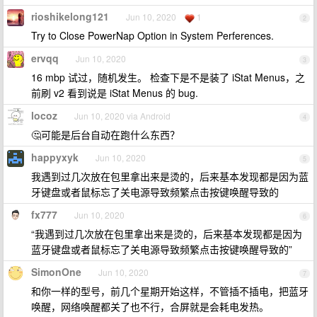
rioshikelong121
Jun 10, 2020
1
2
Try to Close PowerNap Option in System Perferences.
ervqq
Jun 10, 2020
3
16 mbp 试过，随机发生。 检查下是不是装了 iStat Menus，之
前刷 v2 看到说是 iStat Menus 的 bug.
locoz
Jun 10, 2020 via Android
4
🤔可能是后台自动在跑什么东西？
happyxyk
Jun 10, 2020
5
我遇到过几次放在包里拿出来是烫的，后来基本发现都是因为蓝
牙键盘或者鼠标忘了关电源导致频繁点击按键唤醒导致的
fx777
Jun 10, 2020
6
“我遇到过几次放在包里拿出来是烫的，后来基本发现都是因为
蓝牙键盘或者鼠标忘了关电源导致频繁点击按键唤醒导致的”
SimonOne
Jun 10, 2020
7
和你一样的型号，前几个星期开始这样，不管插不插电，把蓝牙
唤醒，网络唤醒都关了也不行，合屏就是会耗电发热。