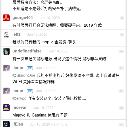
最后解决方法：合屏关 wifi 。
不知道是不是最近打的安全补丁搞得鬼。
george404
Jun 10, 2020
8
有时候再打开会无法唤醒，需要硬重启。2019 年款
leffz
Jun 10, 2020
9
我以为只有我的 mbp 才会发烫 /狗头
undefinedfalse
Jun 10, 2020
10
有一次忘记关鼠标电源 出现了这个情况 鼠标非苹果的
licript
Jun 10, 2020
OP
11
@
SimonOne
我的不插电的话 好像发烫不严重, 晚上我试试把
Wi-Fi 关掉看看情况咋样
licript
Jun 10, 2020
OP
12
@
ervqq
咩有安装这个, 安装了腾讯柠檬....
nicevar
Jun 10, 2020
13
Majove 和 Catalina 休眠有问题
IfEles
Jun 10, 2020 via iPhone
14