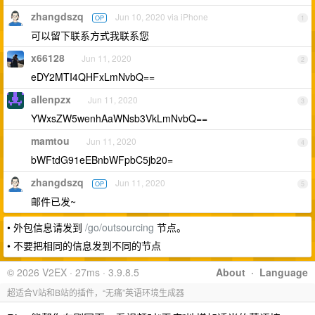
zhangdszq
Jun 10, 2020 via iPhone
OP
1
可以留下联系方式我联系您
x66128
Jun 11, 2020
2
eDY2MTI4QHFxLmNvbQ==
allenpzx
Jun 11, 2020
3
YWxsZW5wenhAaWNsb3VkLmNvbQ==
mamtou
Jun 11, 2020
4
bWFtdG91eEBnbWFpbC5jb20=
zhangdszq
Jun 11, 2020
OP
5
邮件已发~
• 外包信息请发到
/go/outsourcing
节点。
• 不要把相同的信息发到不同的节点
© 2026 V2EX · 27ms · 3.9.8.5
About
·
Language
超适合V站和B站的插件，“无痛”英语环境生成器