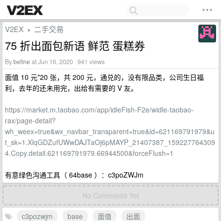
V2EX
二手交易
›
75 折出面包新语 鲜范 蛋糕券
By
befine
at Jun 16, 2020 · 941 views
面值 10 元*20 张，共 200 元，通兑的，没有限品类，公司生日福
利，去年的还未用完，出给有需要的 V 友。
https://market.m.taobao.com/app/idleFish-F2e/widle-taobao-
rax/page-detail?
wh_weex=true&wx_navbar_transparent=true&id=621169791979&u
t_sk=1.XlqGDZufUWwDAJTaOj6pMAYP_21407387_159227764309
4.Copy.detail.621169791979.66944500&forceFlush=1
有意绿色沟通工具（ 64base ）：c3poZWJm
No Comments Yet
c3pozwjm
base
面值
出面