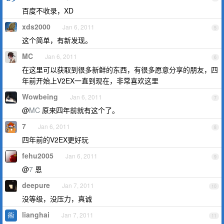
百度不收录，XD
xds2000
Jan 6, 2011
5
这个简单，有新发现。
MC
Jan 6, 2011
6
在这里可以获取到很多新鲜的东西，有很多愿意分享的朋友，四
年前开始上V2EX一直到现在，非常喜欢这里
Wowbeing
Jan 6, 2011
7
@
MC
原来四年前就有这个了。
7
Jan 6, 2011
8
四年前的V2EX更好玩
fehu2005
Jan 6, 2011
9
@
7
恩
deepure
Jan 7, 2011
10
没等级，没压力，真诚
lianghai
Jan 7, 2011
11