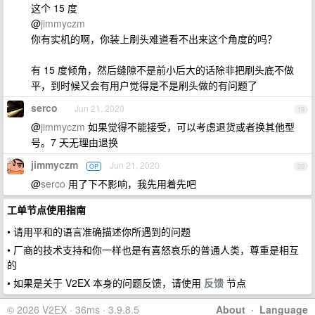
这个 15 度
@
jimmyczm
你有实机的啊，你装上刷头难道看不出来这个角度的吗？
有 15 度倾角，然后缝隙不是前小后大的话除非把刷头底不做
平，到时候又会有用户觉得是不是刷头做的有问题了
serco
Jun 21, 2020
19
@
jimmyczm
如果觉得不能接受，可以考虑退货或者换其他型
号。7 天无理由退换
jimmyczm
Jun 21, 2020
OP
20
@
serco
用了下不影响，我先用着先吧
工单节点使用指南
• 请用平和的语言准确描述你所遇到的问题
• 厂商的技术支持和你一样也是有喜怒哀乐的普通人类，尊重是相互
的
• 如果是关于 V2EX 本身的问题反馈，请使用
反馈
节点
© 2026 V2EX · 36ms · 3.9.8.5
About
·
Language