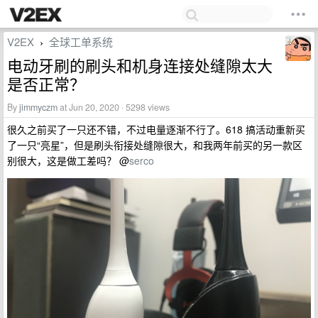
V2EX
全球工单系统
›
电动牙刷的刷头和机身连接处缝隙太大
是否正常？
By
jimmyczm
at Jun 20, 2020 · 5298 views
很久之前买了一只还不错，不过电量逐渐不行了。618 搞活动重新买
了一只“亮星”，但是刷头衔接处缝隙很大，和我两年前买的另一款区
别很大，这是做工差吗？ @
serco