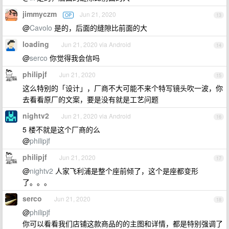
jimmyczm
Jun 21, 2020
OP
13
@
Cavolo
是的，后面的缝隙比前面的大
loading
Jun 21, 2020 via Android
14
@
serco
你觉得我会信吗
philipjf
Jun 21, 2020
15
这么特别的「设计」，厂商不大可能不来个特写镜头吹一波，你
去看看原厂的文案，要是没有就是工艺问题
nightv2
Jun 21, 2020 via Android
16
5 楼不就是这个厂商的么
@
philipjf
philipjf
Jun 21, 2020
17
@
nightv2
人家飞利浦是整个座前倾了，这个是座都变形
了。。。
serco
Jun 21, 2020
18
@
philipjf
你可以看看我们店铺这款商品的的主图和详情，都是特别强调了