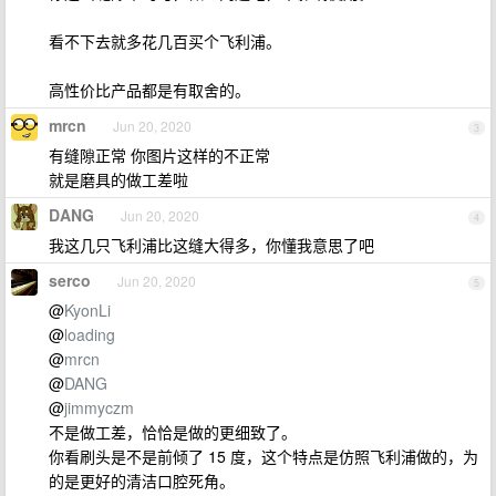
看不下去就多花几百买个飞利浦。
高性价比产品都是有取舍的。
mrcn
Jun 20, 2020
3
有缝隙正常 你图片这样的不正常
就是磨具的做工差啦
DANG
Jun 20, 2020
4
我这几只飞利浦比这缝大得多，你懂我意思了吧
serco
Jun 20, 2020
5
@
KyonLi
@
loading
@
mrcn
@
DANG
@
jimmyczm
不是做工差，恰恰是做的更细致了。
你看刷头是不是前倾了 15 度，这个特点是仿照飞利浦做的，为
的是更好的清洁口腔死角。