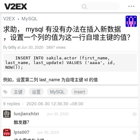
V2EX
MySQL
›
求助， mysql 有没有办法在插入新数据
，设置一个列的值为这一行自增主键的值？
By
billly
at Jun 30, 2020 · 3897 views
    INSERT INTO sakila.actor (first_name, 
last_name, last_update) VALUES ('aaaa', id, 	
例如，设置第二列 last_name 为自增主键 id 的值
主键
设置
MySQL
insert
9 replies
•
2020-06-30 12:36:30 +08:00
luojianxhlxt
Jun 30, 2020
1
触发器？
lpts007
Jun 30, 2020
2