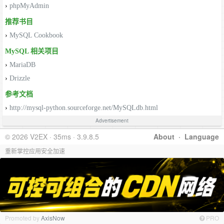
›
phpMyAdmin
推荐书目
›
MySQL Cookbook
MySQL 相关项目
›
MariaDB
›
Drizzle
参考文档
›
http://mysql-python.sourceforge.net/MySQLdb.html
Advertisement
© 2026 V2EX · 35ms · 3.9.8.5
About
·
Language
重新掌控应用安全加速
Promoted by
AxisNow
PRO