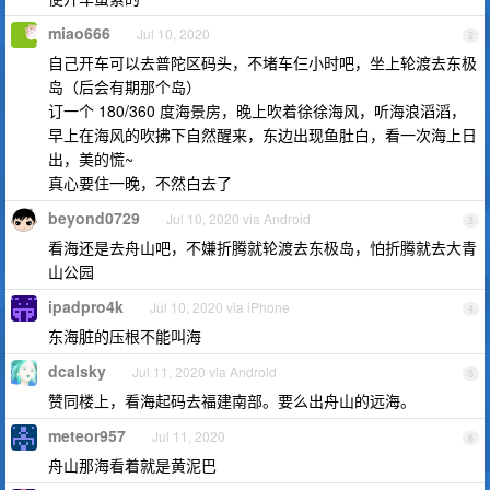
miao666
Jul 10, 2020
2
自己开车可以去普陀区码头，不堵车仨小时吧，坐上轮渡去东极
岛（后会有期那个岛）
订一个 180/360 度海景房，晚上吹着徐徐海风，听海浪滔滔，
早上在海风的吹拂下自然醒来，东边出现鱼肚白，看一次海上日
出，美的慌~
真心要住一晚，不然白去了
beyond0729
Jul 10, 2020 via Android
3
看海还是去舟山吧，不嫌折腾就轮渡去东极岛，怕折腾就去大青
山公园
ipadpro4k
Jul 10, 2020 via iPhone
4
东海脏的压根不能叫海
dcalsky
Jul 11, 2020 via Android
5
赞同楼上，看海起码去福建南部。要么出舟山的远海。
meteor957
Jul 11, 2020
6
舟山那海看着就是黄泥巴