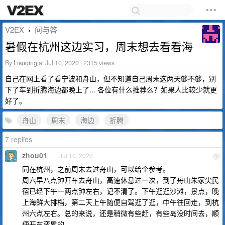
V2EX
问与答
›
暑假在杭州这边实习，周末想去看看海
By
Lisuqing
at Jul 10, 2020 · 2315 views
自己在网上看了看宁波和舟山，但不知道自己周末这两天够不够，别
下了车到折腾海边都晚上了... 各位有什么推荐么？如果人比较少就更
好了。
舟山
周末
海边
折腾
7 replies
zhou01
Jul 10, 2020
1
同在杭州，之前周末去过舟山，可以给个参考。
周六早八点钟开车去舟山，高速休息过一次，到了舟山朱家尖民
宿已经下午一两点钟左右，记不清了。下午逛逛沙滩，景点，晚
上海鲜大排档，第二天上午随便自驾逛了逛，中午往回走，到杭
州六点左右。总的来说，还是稍微有些赶，有些岛没时间去，顺
便开车蛮累的