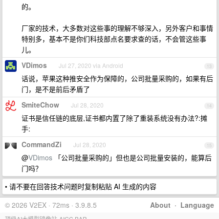
的。
厂家的技术，大多数对这些事的理解不够深入，另外客户和事情
特别多，基本不是你们科技部点名要求查的话，不会管这些事
儿。
VDimos
Jul 27, 2020 via Android
13
话说，苹果这种推安全作为保障的，公司批量采购的，如果有后
门，是不是前后矛盾了
SmiteChow
Jul 28, 2020
14
证书是信任链的底层,证书都内置了除了重装系统没有办法?:摊
手:
CommandZi
Jul 28, 2020
15
@
VDimos
「公司批量采购的」但也是公司批量安装的，能算后
门吗？
• 请不要在回答技术问题时复制粘贴 AI 生成的内容
© 2026 V2EX · 72ms · 3.9.8.5
About
·
Language
顶级AI大模型镜像站-AIGC.BAR