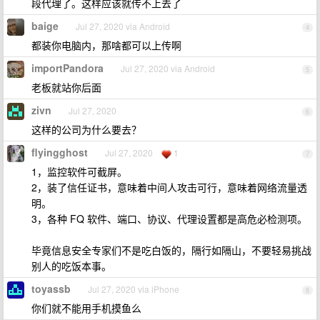
段代理了。这样应该就传不上去了
baige
Jul 27, 2020 via Android
4
都装你电脑内，那啥都可以上传啊
importPandora
Jul 27, 2020 via Android
5
老板就站你后面
zivn
Jul 27, 2020
6
这样的公司为什么要去？
flyingghost
Jul 27, 2020
1
7
1，监控软件可截屏。
2，装了信任证书，意味着中间人攻击可行，意味着网络流量透
明。
3，各种 FQ 软件、端口、协议、代理设置都是高危必检测项。
毕竟信息安全专家们不是吃白饭的，隔行如隔山，不要轻易挑战
别人的吃饭本事。
toyassb
Jul 27, 2020 via iPhone
8
你们就不能用手机摸鱼么