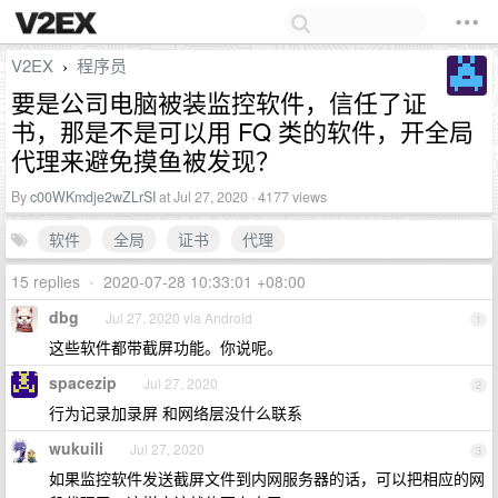
V2EX
程序员
›
要是公司电脑被装监控软件，信任了证
书，那是不是可以用 FQ 类的软件，开全局
代理来避免摸鱼被发现？
By
c00WKmdje2wZLrSI
at Jul 27, 2020 · 4177 views
软件
全局
证书
代理
15 replies
•
2020-07-28 10:33:01 +08:00
dbg
Jul 27, 2020 via Android
1
这些软件都带截屏功能。你说呢。
spacezip
Jul 27, 2020
2
行为记录加录屏 和网络层没什么联系
wukuili
Jul 27, 2020
3
如果监控软件发送截屏文件到内网服务器的话，可以把相应的网