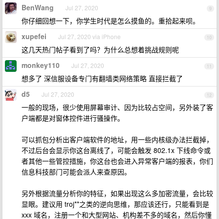
BenWang
Jul 27, 2020
9
你仔细回想一下，你学生时代是怎么摸鱼的。重拾起来呗。
xupefei
Jul 27, 2020 via iPhone
10
这几天热门帖子看到了吗？为什么总想着挑战规则呢
monkey110
Jul 27, 2020
11
想多了 深信服设备专门有翻墙类网络策略 直接拦截了
d5
Jul 27, 2020
12
一般的现场，很少使用屏幕审计、因为比较占空间，另外装了客
户端都是对窗体控件进行骚操作。
可以抓包分析出客户端软件的地址，用一些内核级办法拦截掉，
不过后台会显示你这台离线了，可能会触发 802.1x 下线命令或
者其他一些管控措施，你这台也会进入异常客户端的报表，你们
信息科技部门可能会派人来查原因。
另外根据流量分析你的特征，如果出现这么多加密流量，会比较
显眼。建议用 troj**之类的逆向思维，那应该还行，只能看到是
xxx 域名，注册一个和大型网站、机构差不多的域名，然后你懂