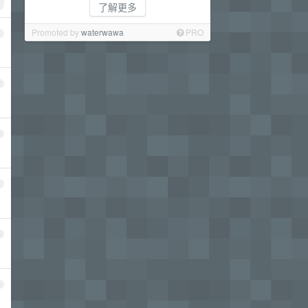
了解更多
Promoted by
waterwawa
PRO
1
2
3
4
5
6