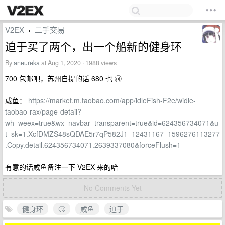
V2EX
二手交易
›
迫于买了两个，出一个船新的健身环
By
aneureka
at Aug 1, 2020 · 1988 views
700 包邮吧，苏州自提的话 680 也 🉑️
咸鱼：
https://market.m.taobao.com/app/idleFish-F2e/widle-
taobao-rax/page-detail?
wh_weex=true&wx_navbar_transparent=true&id=624356734071&u
t_sk=1.XcfDMZS48sQDAE5r7qP582J1_12431167_1596276113277
.Copy.detail.624356734071.2639337080&forceFlush=1
有意的话咸鱼备注一下 V2EX 来的哈
No Comments Yet
健身环
🙄️
咸鱼
迫于