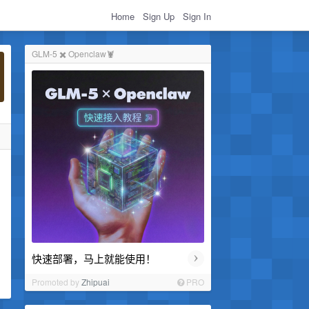
Home
Sign Up
Sign In
GLM-5 ✖️ Openclaw🦞
›
快速部署，马上就能使用！
Promoted by
Zhipuai
PRO