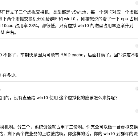
建立了三个虚拟交换机，类型都是 vSwitch，每一个网卡对应一个虚拟
用，剩下两个虚拟交换机分别给群晖和 win10 。刚按您说的看了一下 cpu 占用
 win10cpu 占用率 23%，都很低，只有虚拟 win10 的磁盘占用率逐渐升到
0M 左右。
盘 IO 不够了，前期快是因为可能有 RAID cache，后面打满了。回写速度不
O 在多少。
e
虚拟化用的，没有直通给 win10 使用 这个虚拟化的应该怎么来算呢？
换机啊。分三个，系统资源就占用了三份啊。你完全可以做一台虚拟交换
联链路，剩下两个做业务的上联链路啊。你这样的话，你的 win10 到群晖的流