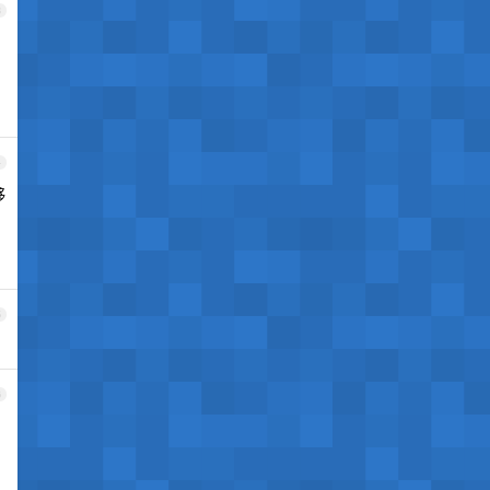
3
4
够
5
6