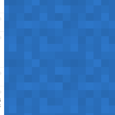
7
8
9
0
机
上