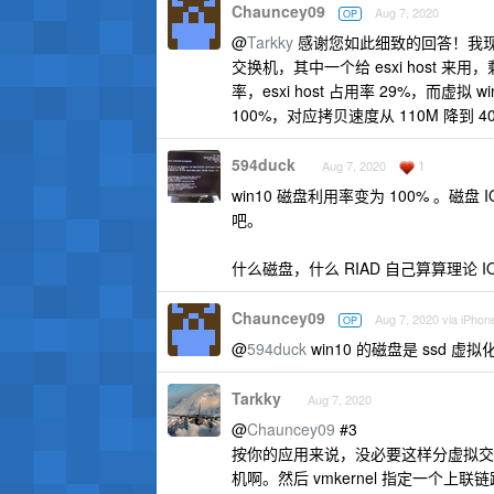
Chauncey09
Aug 7, 2020
OP
@
Tarkky
感谢您如此细致的回答！我现在
交换机，其中一个给 esxi host 来
率，esxi host 占用率 29%，而虚拟
100%，对应拷贝速度从 110M 降到 4
594duck
1
Aug 7, 2020
win10 磁盘利用率变为 100% 。磁
吧。
什么磁盘，什么 RIAD 自己算算理论 I
Chauncey09
Aug 7, 2020 via iPhon
OP
@
594duck
win10 的磁盘是 ssd 
Tarkky
Aug 7, 2020
@
Chauncey09
#3
按你的应用来说，没必要这样分虚拟交
机啊。然后 vmkernel 指定一个上