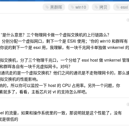
黑群晖
win10
拷贝
esxi
通；”是什么意思？三个物理网卡做一个虚拟交换机的上行链路么？
机，分别分配一个虚拟网口，剩下一个是 ESXi 使用；”你的 win10 和群晖有
剩下一个是 esxi 用，我理解，有一块千兆网卡单独做 vmkernel 
，分了三个物理千兆口，一个分给了 esxi host 做 vmkernel 管
0 和群晖各自有一块千兆虚拟网卡。对吗？
之间的通讯走的是一个虚拟交换机？他们之间的通讯是不走物理网卡的，那么
拟交换机的性能影响。
响的，所以你可以监控一下 host 的 CPU 占用率。另外一个问题，你
能因素就多了，看看，主板芯片对 vt 的支持怎么样吧。
里 vmkernel 的流量，如果和操作系统里的一致，那说明就是这个性能了，没有
率就是很低的