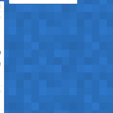
1
的
理
速
2