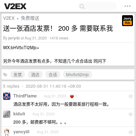
V2EX
免费赠送
›
送一张酒店发票！ 200 多 需要联系我
By
jerryrib
at Aug 31, 2020 · 1416 views
WX:bHV5cTI2Mjc=
另外今年酒店发票有点多，不知道几个点合适出 同问下
发票
酒店
合适
bhv5cti2mjc
5 replies
•
2020-08-31 11:40:16 +08:00
ThirdFlame
Aug 31, 2020
1
1
酒店发票不太好用，因为一般要跟差旅行程相一致。
kidult
Aug 31, 2020
2
200 多，邮费都不够阿。。。
yancy0l
Aug 31, 2020
3