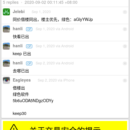
5 replies
•
2020-09-02 00:11:45 +08:00
Jelebi
Sep 1, 2020
1
同价借楼同出，楼主优先，绿色：aGlyYWJp
hanli
Sep 1, 2020 via Android
OP
2
快看已出
hanli
Sep 1, 2020 via Android
OP
3
keep 已出
hanli
Sep 2, 2020 via Android
OP
4
去哪已出
Eagleyes
Sep 2, 2020 via iPhone
5
借楼出
绿色软件
5b6uODA5NDgzODYy
keep30