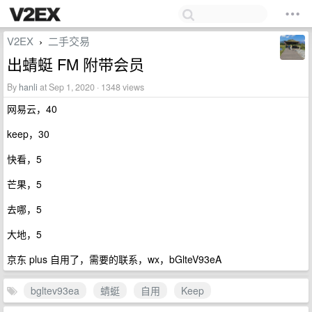
V2EX
二手交易
›
出蜻蜓 FM 附带会员
By
hanli
at Sep 1, 2020 · 1348 views
网易云，40
keep，30
快看，5
芒果，5
去哪，5
大地，5
京东 plus 自用了，需要的联系，wx，bGlteV93eA
bgltev93ea
蜻蜓
自用
Keep