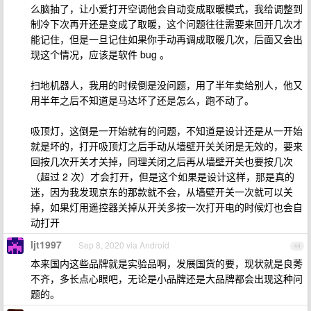
么脑抽了，让小爱打开空调他会自动变成取暖模式，我给调整到
制冷下次再开还是变成了取暖，这个问题往往需要来回开几次才
能记住，但是一旦记住如果你手动再调成取暖几次，后面又会出
现这个情况，应该是软件 bug 。
扫地机器人，我用的时候倒是没问题，用了半年卖给别人，他又
用半年之后不知道是马达坏了还是怎么，跑不动了。
吸顶灯，这倒是一开始就有的问题，不知道是设计还是从一开始
就是坏的，打开吸顶灯之后手动从墙壁开关关闭是无效的，要来
回按几次开关才关掉，同理关闭之后再从墙壁开关也要按几次
（超过 2 次）才会打开，但是这个如果是设计这样，那是真的
迷，因为我发现京东的那款就不会，从墙壁开关一次就可以关
掉，如果灯用遥控器关掉从开关多按一次打开电的时候灯也会自
动打开
ljt1997
Sep 8, 2020 via Android
44
本来国内这些品牌就是实验品啊，发展国货的要，现状就是良莠
不齐，多长点心眼吧，无论是小品牌还是大品牌都会出现这种问
题的。