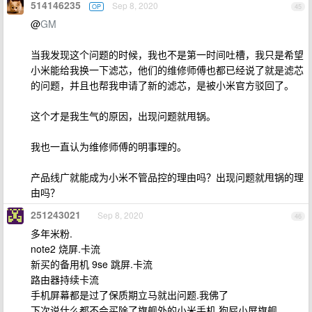
514146235
Sep 8, 2020
OP
45
@
GM
当我发现这个问题的时候，我也不是第一时间吐槽，我只是希望
小米能给我换一下滤芯，他们的维修师傅也都已经说了就是滤芯
的问题，并且也帮我申请了新的滤芯，是被小米官方驳回了。
这个才是我生气的原因，出现问题就甩锅。
我也一直认为维修师傅的明事理的。
产品线广就能成为小米不管品控的理由吗？出现问题就甩锅的理
由吗？
251243021
Sep 8, 2020
46
多年米粉.
note2 烧屏.卡流
新买的备用机 9se 跳屏.卡流
路由器持续卡流
手机屏幕都是过了保质期立马就出问题.我佛了
下次说什么都不会买除了旗舰外的小米手机.狗屁小屏旗舰