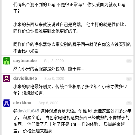
代码出个测不到的 bug 不是很正常吗？ 你买爱国为就没 bug
了？
小米的东西从来就没说过自己是高端， 他主打的就是性价比，
同样价位你很难买到比他更好的了。
同样价位的净水器你去事实别的牌子回来就明白你这点钱买到的
不会比小米强
saytesnake
Sep 8, 2020
68
然而小米的客服都是外包的，能干嘛...
davidliu645
Sep 8, 2020
69
小米的家电最好别买，传统企业积累了多少年？小米才做多少
年？想想就知道。
alexkkaa
Sep 8, 2020
70
@
davidliu645
这种观点真是无语。创维 tcl 康佳这些公司多少年
了， 积累个毛， 白色家电电视这类东西已经成熟的不像样子的
东西， 他们做了几十年了还是 shi 一样的体验， 质量越来越
差， 价格还越来越高