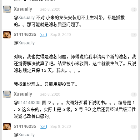
Xusually
Sep 8, 2020
15
@
Xusually
不对 小米的龙头安装用不上生料带，都是插拔
的。。那可能就是滤芯质量问题了。
514146235
Sep 8, 2020
OP
16
@
Xusually
对啊，我也觉得是滤芯问题，师傅说给我申请两个新的滤芯，我
还觉得解决就算了吧。结果被小米驳回，这个就很生气了。只说
滤芯规定只保 15 天。我去。。。。
我找谁说理去。只能用脚投票了。
Xusually
Sep 8, 2020
17
@
514146235
囧 rz 。。。大哥好歹看下说明书。。。编号是 1
、2 这么来的，实际上是 5 级，2 号 RO 之后还要经过后级活性
炭滤芯改善口感的。
514146235
Sep 8, 2020
OP
18
@
Xusually