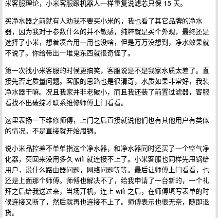
米客服理论，小米客服跟机器人一样重复说滤芯只保 15 天。
买净水器之前就有人劝我不要买小米的，我也看了其它品牌的净水
器，因为我对于参数什么的并不敏感，纯粹就是买个外观，最终还是
选择了小米，想着凑合用一用也没啥，但是万万没想到，净水效果就
不说了。你给带出一堆鬼东西就很奇怪了。
第一次找小米客服的时候更搞笑，客服说是不是我家水质太差了。直
接先否定质量问题。客服的思路也是很清奇，水质如果非常好，我装
净水器干嘛。况且我家并非老破小，而且我还装了前置过滤器，客服
看找不出破绽才联系维修师傅上门看看。
这里表扬一下维修师傅，上门之后直接就说他们也有其他用户有类似
的情况。不是直接就开始甩锅。
说小米品控差不单单指这个净水器，和净水器同时还买了一个空气净
化器，买回来没用多久 wifi 就连接不上了。小米客服也同样先甩锅给
用户，说什么路由器问题，网络问题等等。最后让师傅上门看看，也
还是上面那个师傅。师傅也解决不了，给我申请了一台新的，一个礼
拜之后给我送过来，当场开机，连上 wifi 之后，在师傅填写表单的时
候连接又断了，然后就再也连接不上了。师傅表示也很无奈，随即退
货。