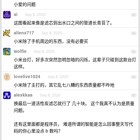
小爱的问题
si
Sep 8, 2020
63
这图看起来像是滤芯到出水口之间的管道长青苔了。
alienx717
Sep 8, 2020
64
小米除了手机周边的东西，没有必要买
wolfie
Sep 8, 2020
65
小米台灯，好多次突然忽明忽暗的闪烁，这辈子只碰到这款台灯
这样。
lovelive1024
Sep 8, 2020
66
小米除了主打的，其它乱七八糟的东西质量都不咋地
alexkkaa
Sep 8, 2020
67
换最后一道活性炭滤芯就行了 几十块。 这个我真不认为是质量
问题。
还有这里面都是程序员， 难道所谓的智能是怎么回事整天写代
码的你心里没点 b 数吗？