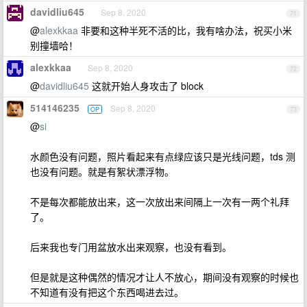
davidliu645
Sep 8, 2020
71
@
alexkkaa
非要和这种半死不活的比，我有啥办法，祝买小米
别撞墙哈！
alexkkaa
Sep 8, 2020
72
@
davidliu645
这就开始人身攻击了 block
514146235
Sep 8, 2020
OP
73
@
si
水颜色没有问题，照片看起来有点绿应该只是光线问题，tds 测
也没有问题。就是有絮状漂浮物。
不是每次都能放出来，这一次放出来间隔上一次有一两个礼拜
了。
后来我也专门用盆放水出来观察，也没有看到。
但是就是这种偶然的情况才让人不放心，期间没有观察的时候也
不知道有没有把这个东西喝进去过。