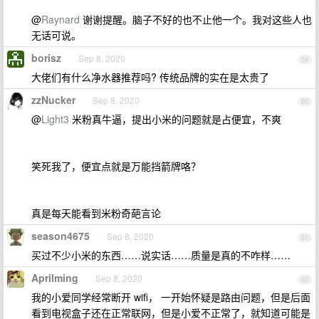
@
Raynard
谢谢提醒。脑子不好的也不止他一个。我对这些人也
无话可说。
borisz
Sep 8, 2020
59
大佬们有什么净水器推荐吗? 传统品牌的实在是太贵了
zzNucker
Sep 8, 2020
60
@
Light3
米粉真牛逼，提出小米的问题就是占便宜，不爽
笑死我了，便宜点就是万能挡箭牌咯？
真是每天能看到米粉奇葩言论
season4675
Sep 8, 2020
61
买过不少小米的东西……说实话……质量是真的不咋样……
Aprilming
Sep 8, 2020
62
我的小爱同学经常断开 wifi， 一开始怀疑是路由问题，但是后面
看到电视盒子还在正常联网，但是小爱不正常了，就知道可能是