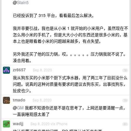
@
Stain5
已经投诉到了 315 平台，看看最后怎么解决。
我并非要引战，我也是从小米 1 就开始的小米用户，虽然现在不
怎么用小米的手机了，但是大大小小的东西还是很多小米的，基
本上也是眼看着小米的问题越来越多，有点失望。
另外我还买了他的压力锅，哎。。。。。。压力锅我就不说了。
凑合用着。
zr8657
Sep 8, 2020
78
我从狗东买的小米那个厨下式净水器，用了两三年了目前没什么
问题。说真的这种对质量有要求的建议去狗东买，出事找狗东，
扯皮也少。
tmado
Sep 8, 2020
79
@
GM
我都不知道你还是不是在思考了，上网还是要清醒一点，
一直装睡观感太差了
wadjj
Sep 8, 2020 via iPhone
80