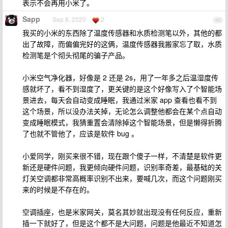
表示不会再用小米了。
Sapp
Sep 8, 2020
2
43
我买的小米的东西除了温度传感器和水质检测笔以外，其他的都
出了故障，而偏偏完好的这俩，温度传感器我搬家忘了取，水质
检测笔是个彻头彻尾的骗子产品。
小米空气净化器，好像是 2 还是 2s，用了一年多之后温湿度传
感就坏了，看不到湿度了，更关键的是这个好像写入了个智能场
景进去，每天会自动变成睡眠，我通过米家 app 查看也看不到
这个场景，所以没办法关掉，无论怎么调整他都会在某个点自动
变成睡眠模式，我猜重置会清除掉这个智能场景，但是懒得折腾
了也就不管他了，应该是软件 bug 。
小爱同学，刚买来很不错，现在跟个傻子一样，不清楚是软件更
新还是硬件问题，我更倾向硬件问题，识别率奇差，最基础的关
灯关空调都非常高概率识别不出来，要喊几次，而这个问题刚买
来的时候是不存在的。
空调插座，也是米家网关，莫名其妙就出现没有任何反应，重新
插一下就好了，但是这个都不是大问题，问题是他最近不知道怎