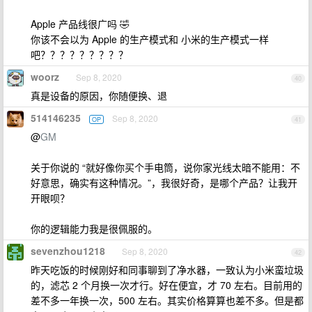
Apple 产品线很广吗 🤣
你该不会以为 Apple 的生产模式和 小米的生产模式一样
吧？？？？？？？？？
woorz
Sep 8, 2020
40
真是设备的原因，你随便换、退
514146235
Sep 8, 2020
OP
41
@
GM
关于你说的 “就好像你买个手电筒，说你家光线太暗不能用：不
好意思，确实有这种情况。”，我很好奇，是哪个产品？让我开
开眼呗？
你的逻辑能力我是很佩服的。
sevenzhou1218
Sep 8, 2020
42
昨天吃饭的时候刚好和同事聊到了净水器，一致认为小米蛮垃圾
的，滤芯 2 个月换一次才行。好在便宜，才 70 左右。目前用的
差不多一年换一次，500 左右。其实价格算算也差不多。但是都