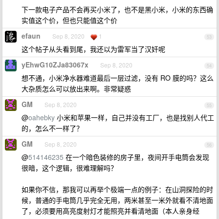
下一款电子产品不会再买小米了，也不是黑小米，小米的东西确
实值这个价，但也只能值这个价
efaun
Sep 8, 2020
1
53
这个帖子从头看到尾，我还以为雷军当了汉奸呢
yEhwG10ZJa83067x
Sep 8, 2020
54
想不通，小米净水器难道最后一层过滤，没有 RO 膜的吗？这么
大杂质怎么可以放出来啊。非常疑惑
GM
Sep 8, 2020
55
@
oahebky
小米和苹果一样，自己并没有工厂，也是找别人代工
的，怎么不一样了？
GM
Sep 8, 2020
56
@
514146235
在一个暗色装修的房子里，夜间开手电筒会发现
很暗，这个逻辑，很难理解吗？
如果你不信，那我可以再举个极端一点的例子：在山洞探险的时
候，普通的手电筒几乎完全无用，两米甚至一米外就看不清地面
了，必须要用高亮度射灯才能照亮并看清地面（本人亲身经