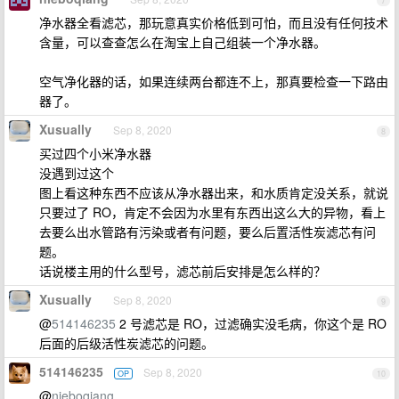
7
净水器全看滤芯，那玩意真实价格低到可怕，而且没有任何技术
含量，可以查查怎么在淘宝上自己组装一个净水器。
空气净化器的话，如果连续两台都连不上，那真要检查一下路由
器了。
Xusually
Sep 8, 2020
8
买过四个小米净水器
没遇到过这个
图上看这种东西不应该从净水器出来，和水质肯定没关系，就说
只要过了 RO，肯定不会因为水里有东西出这么大的异物，看上
去要么出水管路有污染或者有问题，要么后置活性炭滤芯有问
题。
话说楼主用的什么型号，滤芯前后安排是怎么样的？
Xusually
Sep 8, 2020
9
@
514146235
2 号滤芯是 RO，过滤确实没毛病，你这个是 RO
后面的后级活性炭滤芯的问题。
514146235
Sep 8, 2020
OP
10
@
nieboqiang