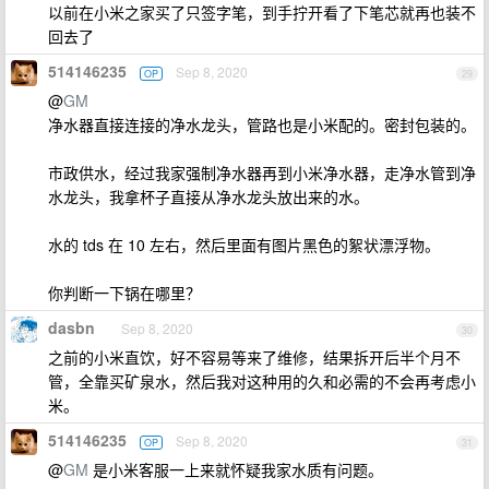
以前在小米之家买了只签字笔，到手拧开看了下笔芯就再也装不
回去了
514146235
Sep 8, 2020
OP
29
@
GM
净水器直接连接的净水龙头，管路也是小米配的。密封包装的。
市政供水，经过我家强制净水器再到小米净水器，走净水管到净
水龙头，我拿杯子直接从净水龙头放出来的水。
水的 tds 在 10 左右，然后里面有图片黑色的絮状漂浮物。
你判断一下锅在哪里？
dasbn
Sep 8, 2020
30
之前的小米直饮，好不容易等来了维修，结果拆开后半个月不
管，全靠买矿泉水，然后我对这种用的久和必需的不会再考虑小
米。
514146235
Sep 8, 2020
OP
31
@
GM
是小米客服一上来就怀疑我家水质有问题。