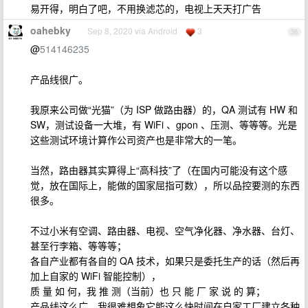
易开得，明白了吧，不用换滤芯的，电视上天天打广告
oahebky
Sep 8, 2020 via Android
3
36
@
514146235
产品线很广。
我原来公司做“光猫”（为 ISP 做路由器）的，QA 测试有 HW 和
SW，测试设备一大堆，有 WiFi 、gpon 、压测、等等等。光是
这些测试环境计算作公司资产也是非常大的一笔。
当然，路由器其实算得上“高科技”了（在国内可能没有这个感
觉，放在国际上，能做的国家屈指可数），所以品控要测的东西
很多。
不过小米有空调、路由器、电视、空气净化器、净水器、台灯、
甚至行李箱、等等等；
各自产业都有各自的 QA 技术，如果只是委托生产的话（然后再
加上自家的 WiFi 智能控制），
质 量 如 何，我 推 测（当前）也 只 能 厂 家 说 的 算；
产品线这么广，我很难想象它能这么快时间在自家工厂建立各种