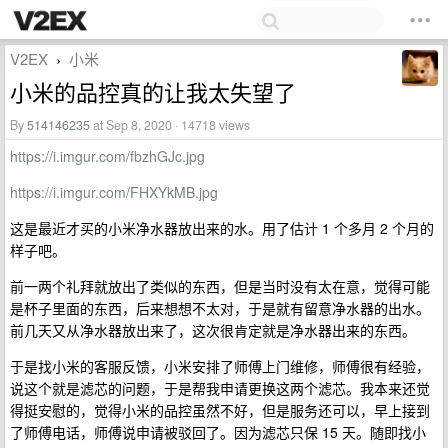
V2EX
小米
›
小米的品控真的让我太失望了
By
514146235
at Sep 8, 2020 · 14718 views
https://i.imgur.com/fbzhGJc.jpg
https://i.imgur.com/FHXYkMB.jpg
这是最近才买的小米净水器放出来的水。用了估计 1 个多月 2 个月的
样子吧。
前一两个礼拜就放出了类似的东西，但是当时没有太在意，觉得可能
是杯子里面的东西，后来想想不太对，于是就有留意净水器的出水。
前几天又从净水器放出来了，这次很肯定就是净水器出来的东西。
于是找小米的客服反馈，小米安排了师傅上门维修，师傅很有经验，
说这个就是滤芯的问题，于是帮我申请更换这两个滤芯。我本来还觉
得挺安慰的，觉得小米的品控虽然不好，但是服务还可以，早上接到
了师傅电话，师傅说申请被驳回了。因为滤芯只保 15 天。随即找小