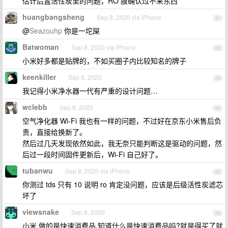
估计后置活性炭里的问题，RO 膜确认过不来东西
huangbangsheng
Sep 8, 2020 via iPhone
81
@
Seazouhp
你是一坨屎
Batwoman
Sep 8, 2020 via iPhone
82
小米好多都是贴牌的，不如买圈子内比较知名的牌子
keenkiller
Sep 8, 2020
83
我记得小米净水器一代有严重的设计问题…
wclebb
Sep 8, 2020
84
空气净化器 Wi-Fi 我也有一样的问题，不过好在京东小米售后负
责，直接给换新了。
然后过几天发现依然如此，我无奈只能判断这是驱动的问题，然
后过一段时间固件更新后，Wi-Fi 自己好了。
tubanwu
Sep 8, 2020 via iPhone
85
你测过 tds 只有 10 说明 ro 肯定没问题，应该是后级活性炭滤芯
坏了
viewsnake
Sep 8, 2020
86
小米,做的是快速消费品,知道什么是快速消费品吗?就是得买了就