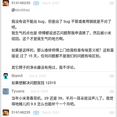
514146235
Sep 8, 2020
OP
74
@
alexkkaa
我没有说不能出 bug，但是出了 bug 不管或者甩锅就是不对了
吧。
我生气的点也是 师傅都说滤芯问题帮我申请换了，然后被小米
驳回。这个才是我生气的地方啊。
如果是这样的，那么维修师傅上门给我检查有啥意义呢？这和直
接说 过了 15 天，任何问题都不是我们的问题有啥区别。
其它牌子的净水器没有用过，我不评论。
Stain5
Sep 8, 2020
75
如果想解决问题就找 12315
Tyuans
Sep 8, 2020
76
当年小米青春耳机，29 还是 39，半月一耳朵就没声儿了。我觉
得地摊儿的 9.9 怎么也能听个一个月吧。
514146235
Sep 8, 2020
OP
77