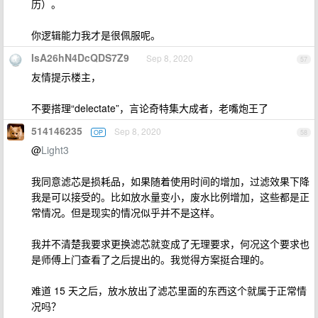
历）。
你逻辑能力我才是很佩服呢。
IsA26hN4DcQDS7Z9
Sep 8, 2020
57
友情提示楼主，
不要搭理“delectate”，言论奇特集大成者，老嘴炮王了
514146235
Sep 8, 2020
OP
58
@
Light3
我同意滤芯是损耗品，如果随着使用时间的增加，过滤效果下降
我是可以接受的。比如放水量变小，废水比例增加，这些都是正
常情况。但是现实的情况似乎并不是这样。
我并不清楚我要求更换滤芯就变成了无理要求，何况这个要求也
是师傅上门查看了之后提出的。我觉得方案挺合理的。
难道 15 天之后，放水放出了滤芯里面的东西这个就属于正常情
况吗？