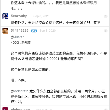
你这水看上去绿油油的。。。我还是碧然德滤水壶继续用
吧。。。
Seazouhp
Sep 8, 2020
5
说句外话，要是品控真如楼主这样，小米该倒闭了吧。笑哭
514146235
Sep 8, 2020
OP
6
@
Just1n
400G 增强款
这个黑色的东西应该就是滤芯里面的东西。我想不通的是，不是
说什么 2 号滤芯能过滤 0.00001 微米的东西吗？
这个玩意儿是怎么过来的。
哎，心塞。
@
delectate
龙头什么东西全部都是新的，才用一两个月。小区
也是新小区，我家楼层低，接的是市政水管，小区的水箱都没有
经过过。
nieboqiang
Sep 8, 2020