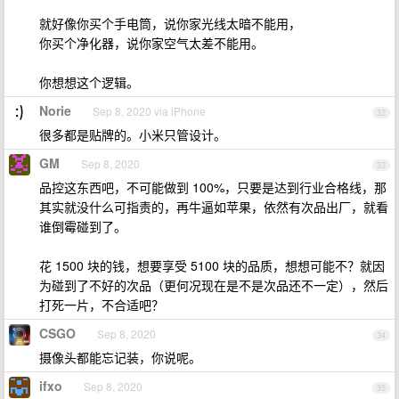
就好像你买个手电筒，说你家光线太暗不能用，
你买个净化器，说你家空气太差不能用。
你想想这个逻辑。
Norie
Sep 8, 2020 via iPhone
32
很多都是贴牌的。小米只管设计。
GM
Sep 8, 2020
33
品控这东西吧，不可能做到 100%，只要是达到行业合格线，那
其实就没什么可指责的，再牛逼如苹果，依然有次品出厂，就看
谁倒霉碰到了。
花 1500 块的钱，想要享受 5100 块的品质，想想可能不？就因
为碰到了不好的次品（更何况现在是不是次品还不一定），然后
打死一片，不合适吧？
CSGO
Sep 8, 2020
34
摄像头都能忘记装，你说呢。
ifxo
Sep 8, 2020
35