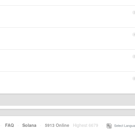
·
FAQ
·
Solana
·
5913 Online
Highest 6679
·
Select Langua