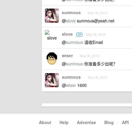
sumnous
May 30, 2013
@
slove
sumnous@yeah.net
slove
May 30, 2013
OP
@
sumnous
请收Email
wtser
May 30, 2013
@
sumnous
你准备多少出呢？
sumnous
May 30, 2013
@
wtser
1600
About
·
Help
·
Advertise
·
Blog
·
API