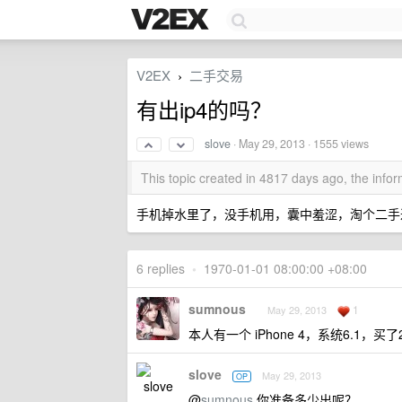
V2EX
二手交易
›
有出ip4的吗？
slove
·
May 29, 2013
· 1555 views
This topic created in 4817 days ago, the inf
手机掉水里了，没手机用，囊中羞涩，淘个二手
6 replies
•
1970-01-01 08:00:00 +08:00
sumnous
1
May 29, 2013
本人有一个 iPhone 4，系统6.1
slove
May 29, 2013
OP
@
sumnous
你准备多少出呢？