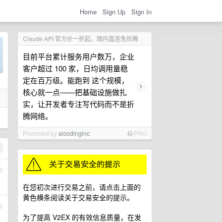
Home
Sign Up
Sign In
Claude API 官方价一折起，国内直连免折腾
目前平台累计服务用户数万，企业
客户超过 100 家，日均调用量稳
定在百万级。能跑到 这个规模，
›
核心就一点——把基础设施做扎
实，让开发者专注写代码而不是折
腾网络。
Promoted by
aicodinginc
PRO
1
在您初次进行交易之前，请点击上面的
黄色横条阅读关于交易安全的提示。
2
为了提高 V2EX 的有效信息质量，在发