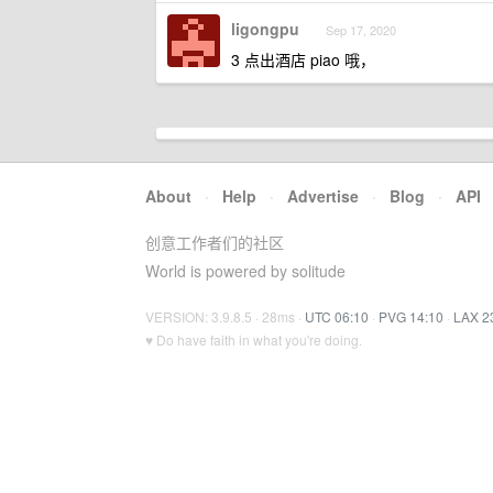
ligongpu
Sep 17, 2020
3 点出酒店 piao 哦，
About
·
Help
·
Advertise
·
Blog
·
API
创意工作者们的社区
World is powered by solitude
VERSION: 3.9.8.5 · 28ms ·
UTC 06:10
·
PVG 14:10
·
LAX 2
♥ Do have faith in what you're doing.