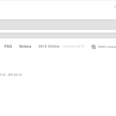
·
FAQ
·
Solana
·
5515 Online
Highest 6679
·
Select Langua
3:10
·
JFK 02:10