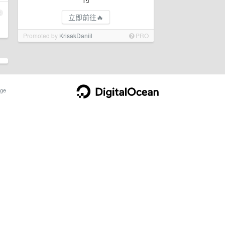
2
立即前往🔥
Promoted by
KrisakDaniil
PRO
ge