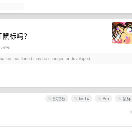
用蓝牙鼠标吗？
 views
ormation mentioned may be changed or developed.
妙控板
ios14
Pro
鼠标