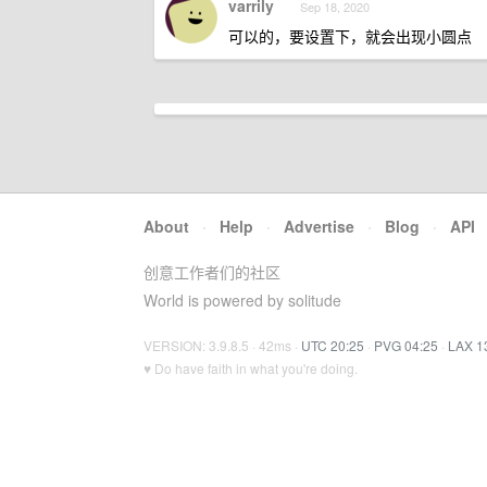
varrily
Sep 18, 2020
可以的，要设置下，就会出现小圆点
About
·
Help
·
Advertise
·
Blog
·
API
创意工作者们的社区
World is powered by solitude
VERSION: 3.9.8.5 · 42ms ·
UTC 20:25
·
PVG 04:25
·
LAX 1
♥ Do have faith in what you're doing.