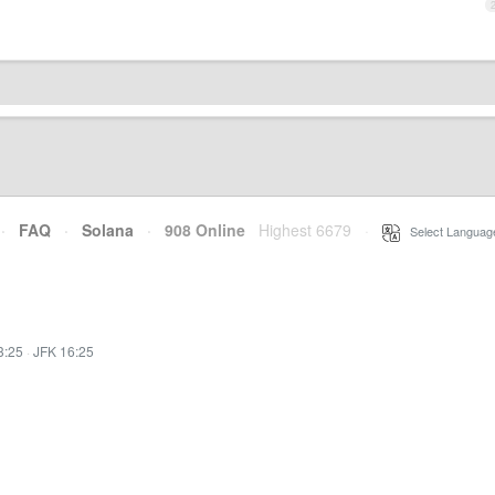
·
FAQ
·
Solana
·
908 Online
Highest 6679
·
Select Languag
3:25
·
JFK 16:25