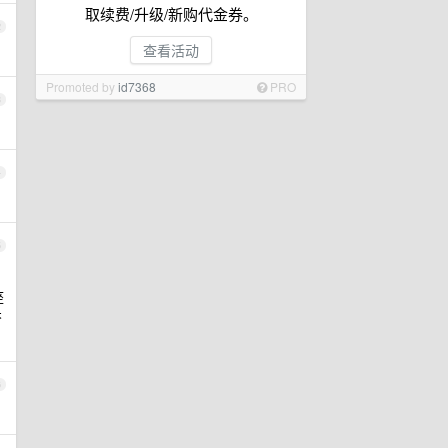
取续费/升级/新购代金券。
2
查看活动
Promoted by
id7368
PRO
3
4
5
座
否
6