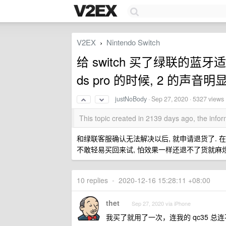
V2EX
Nintendo Switch
›
给 switch 买了绿联的蓝牙适配
ds pro 的时候, 2 的声音
justNoBody
·
Sep 27, 2020
· 5327 views
This topic created in 2139 days ago, the inf
和绿联客服确认无法解决以后, 就申请退货了. 在 J
不敢轻易买回来试, 怕效果一样还退不了货就麻烦
10 replies
•
2020-12-16 15:28:11 +08:00
thet
Sep 27, 2020 via iPhone
我买了就用了一次，连我的 qc35 总