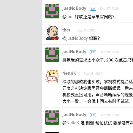
justNoBody
Sep 27, 2020
OP
@
thet
绿联还是苹果官网的?
thet
Sep 28, 2020
@
justNoBody
绿联的
justNoBody
Sep 28, 2020
OP
感觉我的需求太小众了, 206 次点击只
NettriK
Sep 28, 2020
绿联的那款我也买过，掌机模式挺合适，但是座机
异度之刃决定版声音会断断续续。后来在某
机模式直接可用，声音断断续续的现象
大小一致，一会晚上回去有时间试试。
justNoBody
Sep 28, 2020
OP
@
NettriK
哇 谢谢 帮忙试试 要是没有