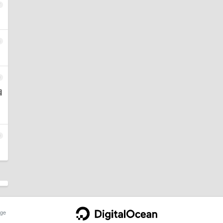
7
8
9
自
0
ge