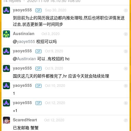
14 replies
•
2020-11-09 16:10:50 +08:00
yaoye555
Sep 30, 2020
OP
1
到目前为止的简历我这边都内推处理啦,然后也将职位详情发送
过去,状态更新第一时间同步
Austinxian
Oct 3, 2020
2
@
yaoye555
校招可以吗
yaoye555
Oct 9, 2020
OP
3
@
Austinxian
可以 ,有校招的 hc
yaoye555
Oct 9, 2020
OP
4
国庆这几天的邮件都推完了,hr 应该今天就会陆续处理
yaoye555
Oct 10, 2020
OP
5
1
yaoye555
Oct 12, 2020
OP
6
+1
ScaredHeart
Oct 12, 2020
7
已发邮箱 蟹蟹