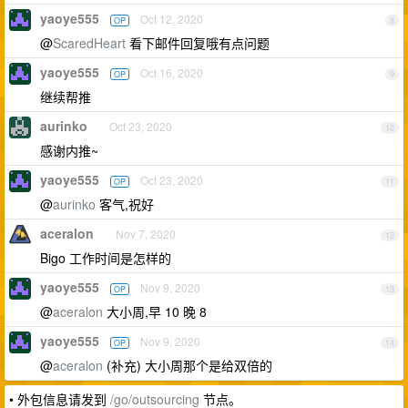
yaoye555
Oct 12, 2020
OP
8
@
ScaredHeart
看下邮件回复哦有点问题
yaoye555
Oct 16, 2020
OP
9
继续帮推
aurinko
Oct 23, 2020
10
感谢内推~
yaoye555
Oct 23, 2020
OP
11
@
aurinko
客气,祝好
aceralon
Nov 7, 2020
12
Bigo 工作时间是怎样的
yaoye555
Nov 9, 2020
OP
13
@
aceralon
大小周,早 10 晚 8
yaoye555
Nov 9, 2020
OP
14
@
aceralon
(补充) 大小周那个是给双倍的
• 外包信息请发到
/go/outsourcing
节点。