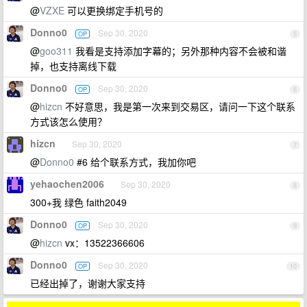
@
VZXE
可以更换绑定手机号的
Donno0
Sep 30, 2020
OP
5
@
goo311
我看是支持添加字幕的；另外那种内容不会被和谐
掉，也支持离线下载
Donno0
Sep 30, 2020
OP
6
@
hizcn
不好意思，我是第一次来到交易区，请问一下这个联系
方式该怎么使用？
hizcn
Sep 30, 2020
7
@
Donno0
#6 给个联系方式，我加你吧
yehaochen2006
Sep 30, 2020
8
300+我 绿色 faith2049
Donno0
Sep 30, 2020
OP
9
@
hizcn
vx：13522366606
Donno0
Sep 30, 2020
OP
10
已经出掉了，谢谢大家支持