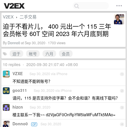
V2EX
二手交易
›
迫于不看片儿， 400 元出一个 115 三年
会员帐号 60T 空间 2023 年六月底到期
By
Donno0
at Sep 30, 2020 · 1703 views
迫于
帐号
六月
会员
10 replies
•
2020-09-30 21:07:40 +08:00
VZXE
Sep 30, 2020 via iPhone
1
不知道能不能转账号？
goo311
Sep 30, 2020 via iPhone
2
请问，115 是否支持外挂字幕？会不会和谐？有离线下载吗？
hizcn
Sep 30, 2020
3
楼主联系一下我~~ d2VjaGF0OnRpYW5iaWFuMTk5MAo=
Donno0
Sep 30, 2020
OP
4