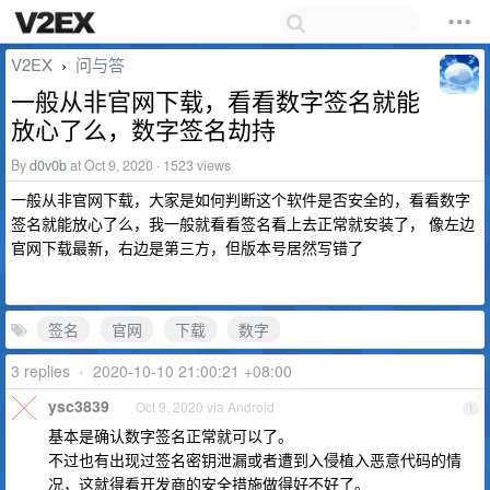
V2EX
问与答
›
一般从非官网下载，看看数字签名就能
放心了么，数字签名劫持
By
d0v0b
at Oct 9, 2020 · 1523 views
一般从非官网下载，大家是如何判断这个软件是否安全的，看看数字
签名就能放心了么，我一般就看看签名看上去正常就安装了， 像左边
官网下载最新，右边是第三方，但版本号居然写错了
签名
官网
下载
数字
3 replies
•
2020-10-10 21:00:21 +08:00
ysc3839
Oct 9, 2020 via Android
1
基本是确认数字签名正常就可以了。
不过也有出现过签名密钥泄漏或者遭到入侵植入恶意代码的情
况，这就得看开发商的安全措施做得好不好了。