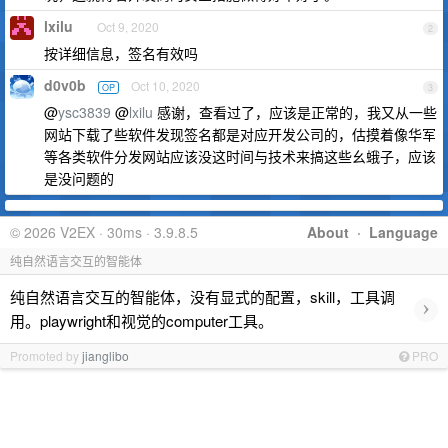
lxilu
Oct 9, 2020
2
按详细信息，签名有效吗
d0v0b
Oct 10, 2020
OP
3
@
ysc3839
@
lxilu
感谢，查看过了，应该是正常的，我又从一些
网站下载了些软件发现签名都是对应开发公司的，估摸着像华军
等各类软件分发网站应该没这时间与技术来搞这些幺蛾子，应该
是没问题的
© 2026 V2EX · 30ms · 3.9.8.5
About
·
Language
纯自然语言交互的智能体
纯自然语言交互的智能体，没有显式的配置，skill，工具调
›
用。playwright和视觉的computer工具。
Promoted by
jianglibo
PRO