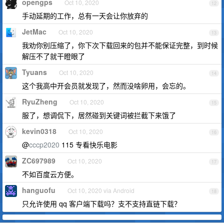
opengps
Oct 10, 2020
12
手动延期的工作，总有一天会让你放弃的
JetMac
Oct 10, 2020
13
我劝你别压缩了，你下次下载回来的包并不能保证完整，到时候
解压不了就干瞪眼了
Tyuans
Oct 10, 2020
14
这个我高中开会员就发现了，然而没啥卵用，会忘的。
RyuZheng
Oct 10, 2020
15
服了，想调侃下，居然碰到关键词被拦截下来饿了
kevin0318
Oct 10, 2020
16
@
cccp2020
115 专看快乐电影
ZC697989
Oct 10, 2020
17
不如百度云方便。
hanguofu
Oct 10, 2020 via Android
18
只允许使用 qq 客户端下载吗？支不支持直链下载？