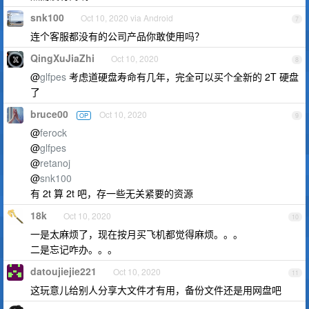
snk100
Oct 10, 2020 via Android
7
连个客服都没有的公司产品你敢使用吗？
QingXuJiaZhi
Oct 10, 2020
8
@
glfpes
考虑道硬盘寿命有几年，完全可以买个全新的 2T 硬盘
了
bruce00
Oct 10, 2020
OP
9
@
ferock
@
glfpes
@
retanoj
@
snk100
有 2t 算 2t 吧，存一些无关紧要的资源
18k
Oct 10, 2020
10
一是太麻烦了，现在按月买飞机都觉得麻烦。。。
二是忘记咋办。。。
datoujiejie221
Oct 10, 2020
11
这玩意儿给别人分享大文件才有用，备份文件还是用网盘吧