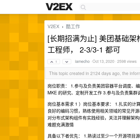
V2EX
酷工作
›
[长期招满为止] 美团基础架构专
工程师， 2-3/3-1 都可
iamecho
·
Oct 13, 2020
· 2598 views
1
This topic created in 2124 days ago, the inf
岗位职责： 1.参与及负责美团容器平台调度、
MKE 的研究、定制开发工作 3.参与及负责
岗位基本需求 1 ）岗位基本要求： 1.扎实的计算机
良好的编码习惯，熟练使用相关领域的常见开源框架 3.
对分布式架构组件有实践经验，关注并理解架构
难题充满激情
具备以下者优先： 1.熟读过至少一个开源项目源码（比如 