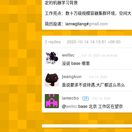
定的机器学习背景
工作亮点：数十万级规模容器集群环境，空间大
简历投递：iamwgliang#
gmail.com
3 replies
•
2020-10-14 14:13:51 +08:00
wellsc
Oct 13, 2020 via Android
没说 base 哪里
jwangkun
Oct 14, 2020
直说要求不说待遇,大厂都这么吊么
iamecho
Oct 14, 2020
OP
@
wellsc
base 北京 工作区在望京