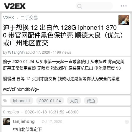
V2EX
二手交易
›
迫于想换 12 出白色 128G iphone11 370
0 带官网配件黑色保护壳 顺德大良（优先）
或广州地区面交
By
W1angMh
at Oct 17, 2020 · 1196 views
购于 2020-01-24 从买来第一天起一直戴套使用 从未摔过 背面完美
屏幕正常使用痕迹 无暗病 箱说都在 原装耳机已出 电池健康度 93
慢慢出 要等 12 买到才能交货 钱款可走咸鱼等你认为安全的渠道
wx:VzFhbmdfbWg=
iphone11
2020-01-24
大良
咸鱼
6 replies
•
2020-10-18 16:31:52 +08:00
tanjiehong
Oct 17, 2020
1
中山北部绑定下