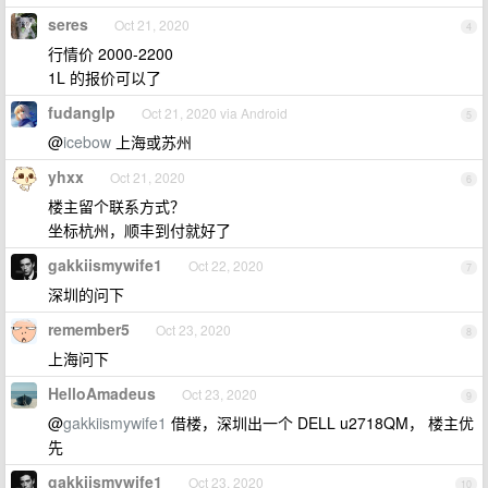
seres
Oct 21, 2020
4
行情价 2000-2200
1L 的报价可以了
fudanglp
Oct 21, 2020 via Android
5
@
icebow
上海或苏州
yhxx
Oct 21, 2020
6
楼主留个联系方式？
坐标杭州，顺丰到付就好了
gakkiismywife1
Oct 22, 2020
7
深圳的问下
remember5
Oct 23, 2020
8
上海问下
HelloAmadeus
Oct 23, 2020
9
@
gakkiismywife1
借楼，深圳出一个 DELL u2718QM， 楼主优
先
gakkiismywife1
Oct 23, 2020
10