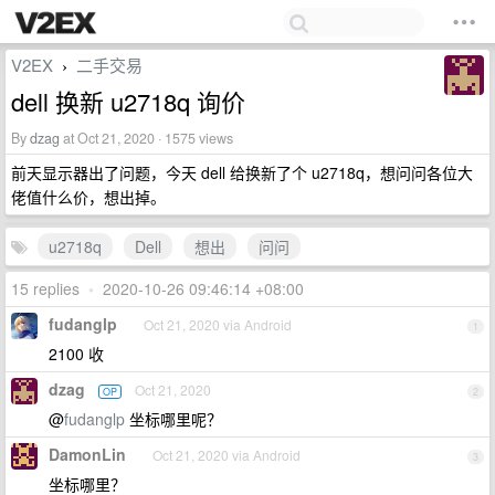
V2EX
二手交易
›
dell 换新 u2718q 询价
By
dzag
at Oct 21, 2020 · 1575 views
前天显示器出了问题，今天 dell 给换新了个 u2718q，想问问各位大
佬值什么价，想出掉。
u2718q
Dell
想出
问问
15 replies
•
2020-10-26 09:46:14 +08:00
fudanglp
Oct 21, 2020 via Android
1
2100 收
dzag
Oct 21, 2020
OP
2
@
fudanglp
坐标哪里呢？
DamonLin
Oct 21, 2020 via Android
3
坐标哪里？