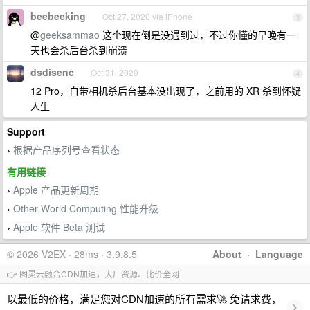
beebeeking
Oct 27, 2020 via iPhone
3
@
geeksammao
这个现在倒是没遇到过，不过你懂的早晚有一
天也会杀后台杀到崩溃
dsdisenc
Oct 31, 2020
4
12 Pro，自带相机杀后台基本没出现了，之前用的 XR 杀到怀疑
人生
Support
根据产品序列号查看状态
›
有用链接
Apple 产品更新周期
›
Other World Computing 性能升级
›
Apple 软件 Beta 测试
›
© 2026 V2EX · 28ms · 3.9.8.5
About
·
Language
👉 图灵云融合CDN加速，大厂资源、比价全网
以最低的价格，满足您对CDN加速的所有需求🚀 免请求费，
›