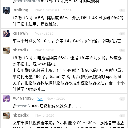
@
bornichildren
#23 你 13 寸想塞 15 寸的电池啊
joniking
Nov 4, 2020 via iPhone
34
17 款 13 寸 MBP，健康度 55%，外接 DELL 4K 显示器 99%的
时间插电使用，建议维修。
kusowh
Nov 4, 2020
35
前两个月刚买的 16 寸，充电 14，94%，好奇怪，掉电好厉害
hbxsdfx
Nov 4, 2020
36
19 款 13 寸，电池健康度 98%，也是 19 年 9 月买的，轻度办
公不插电，玩 wow 插电。
上次用腾讯视频看电影，1 个小时耗了我 90%的电，查耗电量，
平均耗电量 190 了，Safari 才 3，后来把腾讯视频的 spotlight
关了，把播放器也从腾讯播放器改成系统播放器之后，看一个小
时掉了 10%的电...
A01514035
Nov 4, 2020
OP
37
@
hbxsdfx
#36 居然能优化这么多，，，
hbxsdfx
Nov 5, 2020
38
之前用腾讯视频看电影，2 小时能掉 20 ～ 30%，是比自带播放