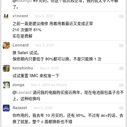
@
kiddingU
#9 对的，你这个就比较正常，我的就太令人不解
了。
v1ncent
Nov 3, 2020
13
之前一直是建议维修 用着用着最近又变成正常
210 次循环 81%
实在是费解
Leonard
Nov 3, 2020
14
换 Safari 试试。
保修期内只要低于 80%都可以换，不是只能换 1 次
kenshinhu
Nov 3, 2020
15
试试重置 SMC 来校准一下
zonga
Nov 3, 2020 via iPhone
16
@
Leonard
请问我的电脑购买接近两年，现在电池鼓包盖子合不
上，这种给换吗
Sazazel
Nov 3, 2020
17
你咋用的，我去年 10 月买的，还有 95%。不过有 ac+的话，去
换了就是，整个 c 面都换新也不错