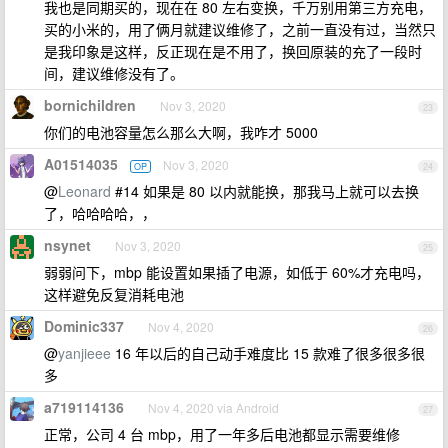
我也是同期买的，现在在 80 左右变换，千万别用第三方充电，
买的小米的，用了俩月就建议维修了，之前一直没有过，当然只
是我印象是这样，反正现在是不用了，换回原装的充了一段时
间，建议维修没有了。
bornichildren
Nov 3, 2020
23
你们的电池容量怎么那么大啊，我咋才 5000
A01514035
Nov 3, 2020
OP
24
@
Leonard
#14 如果是 80 以内就能换，那我马上就可以去换
了，哈哈哈哈，，
nsynet
Nov 3, 2020
25
弱弱问下，mbp 能设置如果插了电源，如低于 60%才充电吗，
这样避免反复消耗电池
Dominic337
Nov 4, 2020
26
@
yanjieee
16 年以后的自己动手难度比 15 款难了很多很多很
多
a719114136
Nov 4, 2020 via Android
27
正常，公司 4 台 mbp，用了一年多后电池都显示需要维修