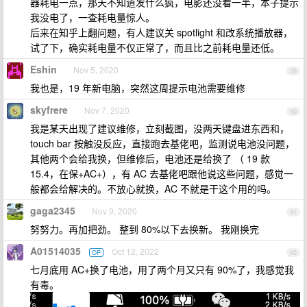
器耗电一点，那天不知道发什么疯，电影还没看一半，本子提示
我没电了，一查耗电量惊人。
后来在知乎上翻问题，有人建议关 spotlight 和改系统播放器，
试了下，确实耗电量不仅正常了，而且比之前耗电量还低。
Eshin
Nov 5, 2020
39
我也是，19 年新电脑，突然这周提示电池需要维修
skyfrere
Nov 7, 2020
40
我是某天出现了建议维修，立刻截图，没两天键盘进东西和，
touch bar 按触没反应，直接跑去基佬吧，监测说电池没问题，
其他两个会给我换，但维修后，电池还是给换了 （ 19 款
15.4，在保+AC+），有 AC 去基佬吧跟他说这些问题，感觉一
般都会给解决的。不放心就换，AC 不就是干这个用的吗。
gaga2345
Nov 9, 2020
41
努努力。再加把劲。 整到 80%以下去换新。 我刚换完
A01514035
Oct 12, 2022
OP
42
七月底用 AC+换了电池，用了两个月又只有 90%了，我感觉我
有毒。