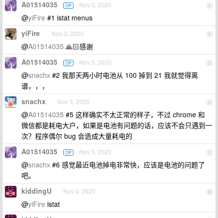
A01514035
Nov 3, 2020
OP
3
@
yiFire
#1 istat menus
yiFire
Nov 3, 2020
4
@
A01514035
🙏🏻感谢
A01514035
Nov 3, 2020
OP
5
@
snachx
#2 我那天两小时电池从 100 掉到 21 我就觉得离
谱，，，
snachx
Nov 3, 2020
6
@
A01514035
#5 这样确实不太正常的样子，不过 chrome 和
微信都是耗电大户，如果是电池有问题的话，应该不会只遇到一
次？程序偶尔 bug 会造成大量耗电的
A01514035
Nov 3, 2020
OP
7
@
snachx
#6 感觉最近电池掉电非常快，应该是电池的问题了
吧。
kiddingU
Nov 3, 2020
8
@
yiFire
istat