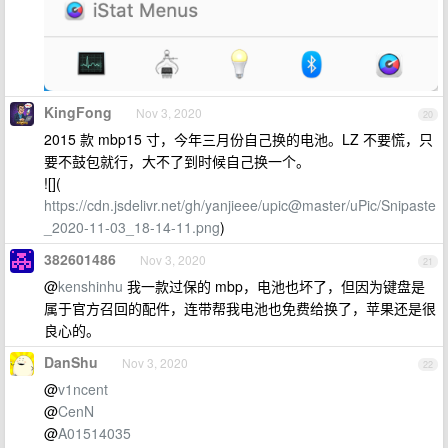
KingFong
Nov 3, 2020
20
2015 款 mbp15 寸，今年三月份自己换的电池。LZ 不要慌，只
要不鼓包就行，大不了到时候自己换一个。
![](
https://cdn.jsdelivr.net/gh/yanjieee/upic@master/uPic/Snipaste
_2020-11-03_18-14-11.png
)
382601486
Nov 3, 2020
21
@
kenshinhu
我一款过保的 mbp，电池也坏了，但因为键盘是
属于官方召回的配件，连带帮我电池也免费给换了，苹果还是很
良心的。
DanShu
Nov 3, 2020
22
@
v1ncent
@
CenN
@
A01514035