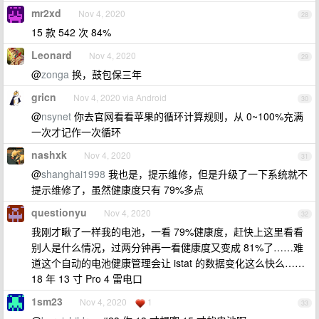
mr2xd
Nov 4, 2020
28
15 款 542 次 84%
Leonard
Nov 4, 2020
29
@
zonga
换，鼓包保三年
gricn
Nov 4, 2020 via Android
30
@
nsynet
你去官网看看苹果的循环计算规则，从 0~100%充满
一次才记作一次循环
nashxk
Nov 4, 2020
31
@
shanghai1998
我也是，提示维修，但是升级了一下系统就不
提示维修了，虽然健康度只有 79%多点
questionyu
Nov 4, 2020
32
我刚才瞅了一样我的电池，一看 79%健康度，赶快上这里看看
别人是什么情况，过两分钟再一看健康度又变成 81%了……难
道这个自动的电池健康管理会让 istat 的数据变化这么快么……
18 年 13 寸 Pro 4 雷电口
1sm23
Nov 4, 2020
1
33