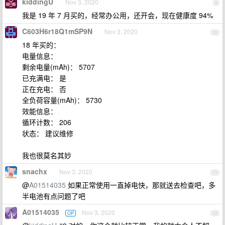
kiddingU
Nov 3, 2020
9
我是 19 年 7 月买的，经常办公用，还开会，现在健康度 94%
C603H6r18Q1mSP9N
Nov 3, 2020
10
18 年买的：
电量信息：
剩余电量(mAh)： 5707
已充满电： 是
正在充电： 否
全负荷容量(mAh)： 5730
效能信息：
循环计数： 206
状态： 建议维修
我也很莫名其妙
snachx
Nov 3, 2020
11
@
A01514035
如果正常使用一直掉电快，那就送去检查吧，多
半电池有点问题了吧
A01514035
Nov 3, 2020
OP
12