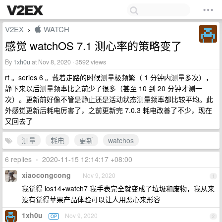
V2EX
 WATCH
›
感觉 watchOS 7.1 测心率的策略变了
By
1xh0u
at Nov 8, 2020 · 3592 views
rt 。series 6 。戴着走路的时候测量极频繁（ 1 分钟内测量多次），
静下来以后测量频率比之前少了很多（甚至 10 到 20 分钟才测一
次）。更新前好像不管是静止还是活动状态测量频率都比较平均。此
外感觉更新后耗电厉害了，之前更新完 7.0.3 耗电改善了不少，现在
又回去了
测量
耗电
更新
watchos
6 replies
•
2020-11-15 12:14:17 +08:00
xiaocongcong
Nov 9, 2020
1
我觉得 ios14+watch7 我手表完全就变成了垃圾和废物，我从来
没有觉得苹果产品体验可以让人用恶心来形容
1xh0u
Nov 9, 2020
OP
2