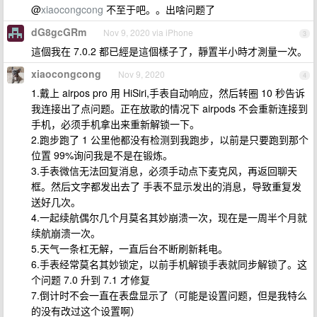
@
xiaocongcong
不至于吧。。出啥问题了
dG8gcGRm
Nov 9, 2020 via iPhone
3
這個我在 7.0.2 都已經是這個樣子了，靜置半小時才測量一次。
xiaocongcong
Nov 9, 2020
4
1.戴上 airpos pro 用 HiSiri,手表自动响应，然后转圈 10 秒告诉
我连接出了点问题。正在放歌的情况下 airpods 不会重新连接到
手机，必须手机拿出来重新解锁一下。
2.跑步跑了 1 公里他都没有检测到我跑步，以前是只要跑到那个
位置 99%询问我是不是在锻炼。
3.手表微信无法回复消息，必须手动点下麦克风，再返回聊天
框。然后文字都发出去了 手表不显示发出的消息，导致重复发
送好几次。
4.一起续航偶尔几个月莫名其妙崩溃一次，现在是一周半个月就
续航崩溃一次。
5.天气一条杠无解，一直后台不断刷新耗电。
6.手表经常莫名其妙锁定，以前手机解锁手表就同步解锁了。这
个问题 7.0 升到 7.1 才修复
7.倒计时不会一直在表盘显示了（可能是设置问题，但是我特么
的没有改过这个设置啊）