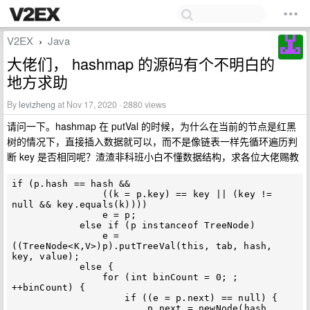
V2EX
Java
›
大佬们， hashmap 的源码有个不明白的
地方求助
By
levizheng
at Nov 17, 2020 · 2880 views
请问一下。hashmap 在 putVal 的时候，为什么在当前的节点是红黑
树的情况下，直接插入数据就可以，而不是像链表一样先循环遍历判
断 key 是否相同呢？渣渣非科班小白不懂数据结构，求各位大佬赐教
if (p.hash == hash &&

                ((k = p.key) == key || (key != 
null && key.equals(k))))

                e = p;

            else if (p instanceof TreeNode)

                e = 
((TreeNode<K,V>)p).putTreeVal(this, tab, hash, 
key, value);

            else {

                for (int binCount = 0; ; 
++binCount) {

                    if ((e = p.next) == null) {

                        p.next = newNode(hash, 