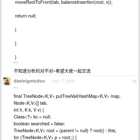
​ moveRootToFront(tab, balanceInsertion(root, x));
​ return null;
​ }
​ }
​ }
```
不知道分析的对不对~希望大佬一起交流
dasinigetudou
Nov 17, 2020
7
```
final TreeNode<K,V> putTreeVal(HashMap<K,V> map,
Node<K,V>[] tab,
int h, K k, V v) {
Class<?> kc = null;
boolean searched = false;
TreeNode<K,V> root = (parent != null) ? root() : this;
for (TreeNode<K,V> p = root;;) {