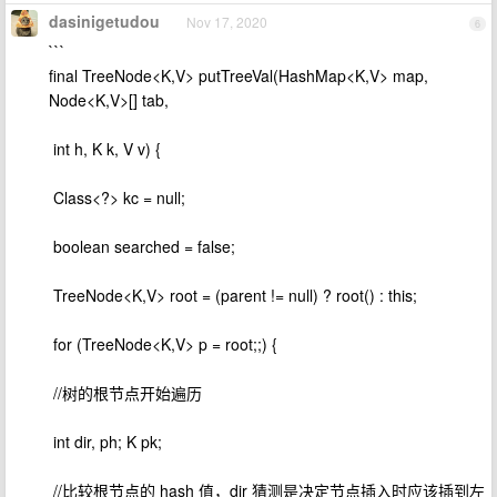
dasinigetudou
Nov 17, 2020
6
```
final TreeNode<K,V> putTreeVal(HashMap<K,V> map,
Node<K,V>[] tab,
​ int h, K k, V v) {
​ Class<?> kc = null;
​ boolean searched = false;
​ TreeNode<K,V> root = (parent != null) ? root() : this;
​ for (TreeNode<K,V> p = root;;) {
​ //树的根节点开始遍历
​ int dir, ph; K pk;
​ //比较根节点的 hash 值，dir 猜测是决定节点插入时应该插到左