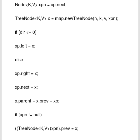
​ Node<K,V> xpn = xp.next;
​ TreeNode<K,V> x = map.newTreeNode(h, k, v, xpn);
​ if (dir <= 0)
​ xp.left = x;
​ else
​ xp.right = x;
​ xp.next = x;
​ x.parent = x.prev = xp;
​ if (xpn != null)
​ ((TreeNode<K,V>)xpn).prev = x;