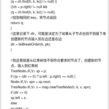
(q = ch.find(h, k, kc)) != null) ||
((ch = p.right) != null &&
(q = ch.find(h, k, kc)) != null))
//找到相同的 key，将节点返回
return q;
}
//这里记录下 dir，可能是决定为了如果从子节点也找不到接下来
创建新的节点插入到左边还是右边
dir = tieBreakOrder(k, pk);
}
//到这里就是从红黑树找不到符合要求的节点了，创建新的节
点，插入到红黑树
TreeNode<K,V> xp = p;
if ((p = (dir <= 0) ? p.left : p.right) == null) {
Node<K,V> xpn = xp.next;
TreeNode<K,V> x = map.newTreeNode(h, k, v, xpn);
if (dir <= 0)
xp.left = x;
else
xp.right = x;