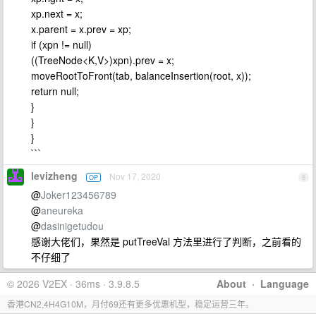
xp.next = x;
x.parent = x.prev = xp;
if (xpn != null)
((TreeNode<K,V>)xpn).prev = x;
moveRootToFront(tab, balanceInsertion(root, x));
return null;
}
}
}
```
levizheng
Nov 17, 2020
OP
8
@
Joker123456789
@
aneureka
@
dasinigetudou
感谢大佬们，果然是 putTreeVal 方法里进行了判断，之前看的
不仔细了
© 2026 V2EX · 36ms · 3.9.8.5
About
·
Language
香港CN2,4H4G10M，月付69还有更多优惠机型，稳定运营三年。