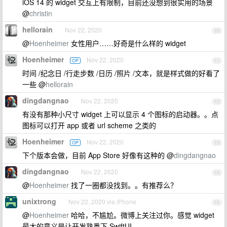
iOS 14 的 widget 交互上有限制，目前还没想到很实用的场景
@
christin
hellorain
Nov 22, 2020
10
@
Hoenheimer
女性用户……好奇是什么样的 widget
Hoenheimer
Nov 22, 2020
OP
11
时间 /纪念日 /行走步数 /日历 /照片 /文本，就是样式做的好看了
一些 @
hellorain
dingdangnao
Nov 22, 2020
12
有没有那种小尺寸 widget 上可以显示 4 个图标的启动器。。点
图标可以打开 app 或者 url scheme 之类的
Hoenheimer
Nov 22, 2020
OP
13
下个版本会做，目前 App Store 好像有这种的 @
dingdangnao
dingdangnao
Nov 22, 2020
14
@
Hoenheimer
找了一圈都没找到。。有推荐么？
unixtrong
Nov 22, 2020 via iPhone
15
@
Hoenheimer
哈哈，不尴尬。微博上关注过你。感觉 widget
最大的意义是让开发熟悉下 SwiftUI 。