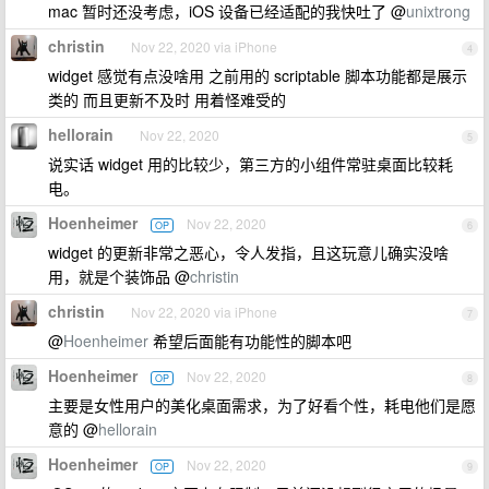
mac 暂时还没考虑，iOS 设备已经适配的我快吐了 @
unixtrong
christin
Nov 22, 2020 via iPhone
4
widget 感觉有点没啥用 之前用的 scriptable 脚本功能都是展示
类的 而且更新不及时 用着怪难受的
hellorain
Nov 22, 2020
5
说实话 widget 用的比较少，第三方的小组件常驻桌面比较耗
电。
Hoenheimer
Nov 22, 2020
OP
6
widget 的更新非常之恶心，令人发指，且这玩意儿确实没啥
用，就是个装饰品 @
christin
christin
Nov 22, 2020 via iPhone
7
@
Hoenheimer
希望后面能有功能性的脚本吧
Hoenheimer
Nov 22, 2020
OP
8
主要是女性用户的美化桌面需求，为了好看个性，耗电他们是愿
意的 @
hellorain
Hoenheimer
Nov 22, 2020
OP
9