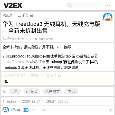
V2EX
二手交易
›
华为 FreeBuds3 无线耳机，无线充电版
，全新未拆封出售
By
iPeta
at Nov 30, 2020 · 986 views
全新未拆封，朋友赠送，用不到，780 包邮
9.0€EnrbcMcT1bD€回👉闲鱼或手机淘 tao 宝👈或坫击链节
https://m.tb.cn/h.4fpCgTm
至 liulanqi [我在闲鱼发布了 [华为
freebuds 3 真无线耳机，无线充电款，朋友赠送] ]
Supplement 1 · 2020 年 12 月 1 日
RE
拆封
👉闲鱼
坫击链节
宝👈
1 replies
•
2020-12-01 11:36:27 +08:00
iPeta
Dec 1, 2020
OP
1