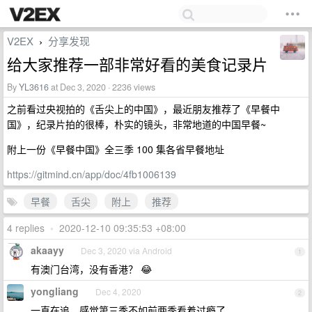
V2EX
分享发现
›
给大家推荐一部非常好看的美食记录片
By
YL3616
at Dec 3, 2020 · 2236 views
之前看过央视拍的《舌尖上的中国》，最近朋友推荐了《早餐中
国》，纪录片拍的很棒，朴实的镜头，非常地道的中国早餐~
附上一份《早餐中国》全三季 100 集各省早餐地址
https://gitmind.cn/app/doc/4fb1006139
早餐
舌尖
附上
推荐
4 replies
•
2020-12-10 09:35:53 +08:00
akaayy
Dec 3, 2020 via Android
1
有澳门台湾，没有香港？ 😂
yongliang
Dec 4, 2020
2
一直在追，感觉第三季不如前两季看着过瘾了