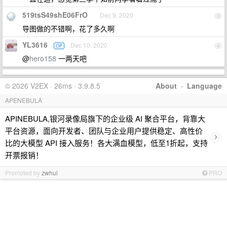
519tsS49shE06FrO
Dec 9, 2020
3
导图做的不错啊，花了多久啊
YL3616
Dec 10, 2020
OP
4
@
hero158
一两天吧
© 2026 V2EX · 26ms · 3.9.8.5
About
·
Language
APENEBULA
APINEBULA,银河录像局旗下的企业级 AI 聚合平台，背靠大
平台资源，面向开发者、团队与企业用户提供稳定、高性价
›
比的大模型 API 接入服务！各大满血模型，低至1折起，支持
开票报销！
Promoted by
zwhui
PRO